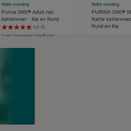
Natte voeding
Natte voeding
Purina ONE® Adult nat
PURINA ONE® S
kattenvoer - Kip en Rund
Natte kattenvoedi
Rund en Kip
5.0
(1)
5.0
1 van 1 reviewers heeft een
van
voorbeeldproduct ontvangen of
de
deelgenomen aan een aanbieding
5
sterren.
1
beoordeling
or je, zodat jij er voor he