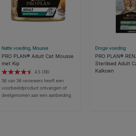
Natte voeding
Mousse
Droge voeding
PRO PLAN® Adult Cat Mousse
PRO PLAN® REN
met Kip
Sterilised Adult C
Kalkoen
4.5
(36)
4.5
36 van 36 reviewers heeft een
van
voorbeeldproduct ontvangen of
de
deelgenomen aan een aanbieding
5
sterren.
36
beoordelingen