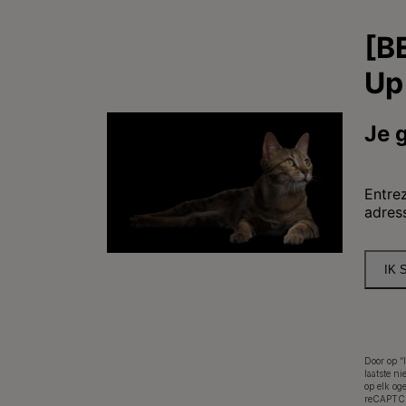
Purina
Op zoek naar een huis
Kattenvoer
Over Purina
Toegankelijkheidsverkl
Legal (
Door op “
laatste n
op elk og
©Reg. Trademark of Nestlé S.A.
reCAPTCH