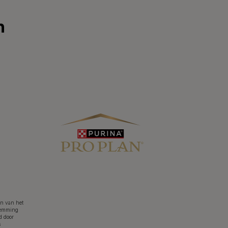
eem contact met
Volg ons
ns op
facebook
instagram
youtube
el ons:
02.529.54.54
en van het
Gebruiksvoorwaarden
Privacyverklaring
Cookies
stemming
d door
s