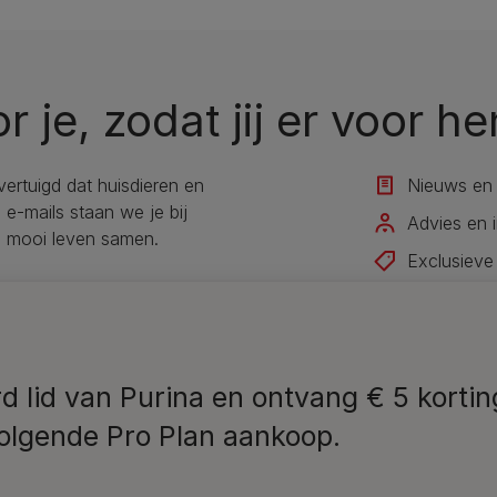
or je, zodat jij er voor he
overtuigd dat huisdieren en
Nieuws en 
e-mails staan we je bij
Advies en i
n mooi leven samen.
Exclusieve
Ontvang on
Ik schrijf me
d lid van Purina en ontvang € 5 kortin
volgende Pro Plan aankoop.