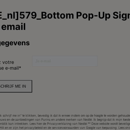
N
o
dier
Hondenvoer
B
Gezondheid en Verzorging
Onze impact
aring
footer) (NL)
Ik schrijf me in” te klikken, bevestig ik dat ik ermee instem om op de hoogte te worden gehoud
Toegankelijkheidsverklaring
ieuws en de aanbiedingen van Purina en andere merken van Nestlé. Ik begrijp dat ik mijn toe
enblik kan intrekken. Lees hier de
Privacyverklaring
van Nestlé.** Deze website wordt beveilig
A en er zijn het
privacybeleid
en de
servicevoorwaarden van Google
van toepassing.
Lees on