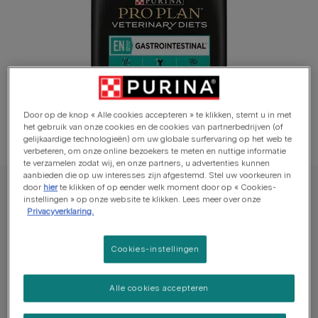
Door op de knop « Alle cookies accepteren » te klikken, stemt u in met
het gebruik van onze cookies en de cookies van partnerbedrijven (of
gelijkaardige technologieën) om uw globale surfervaring op het web te
verbeteren, om onze online bezoekers te meten en nuttige informatie
te verzamelen zodat wij, en onze partners, u advertenties kunnen
aanbieden die op uw interesses zijn afgestemd. Stel uw voorkeuren in
door
hier
te klikken of op eender welk moment door op « Cookies-
PRO PLAN® Kat Droge voeding
instellingen » op onze website te klikken. Lees meer over onze
PRO PLAN® VETERINARY DIETS Feline EN
Privacyverklaring.
St/Ox Gastrointestinal
Cookies-instellingen
Schrijf een beoordeling
Alle cookies accepteren
Beschikbare formaten:​
1.5kg
5kg