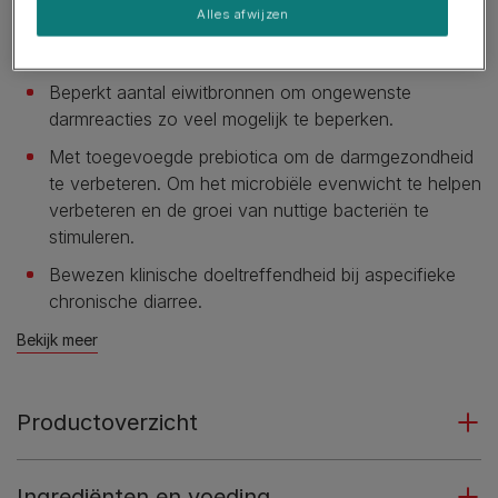
Alles afwijzen
Lichtverteerbare ingrediënten om de darmen te
ontlasten.
Beperkt aantal eiwitbronnen om ongewenste
darmreacties zo veel mogelijk te beperken.
Met toegevoegde prebiotica om de darmgezondheid
te verbeteren. Om het microbiële evenwicht te helpen
verbeteren en de groei van nuttige bacteriën te
stimuleren.
Bewezen klinische doeltreffendheid bij aspecifieke
chronische diarree.
Bekijk meer
Productoverzicht
Ingrediënten en voeding