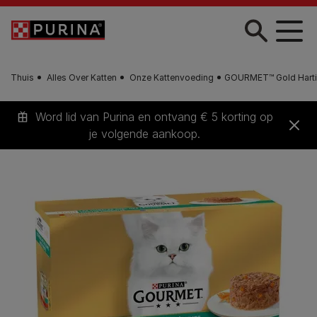
Skip to main content
Thuis
Alles Over Katten
Onze Kattenvoeding
GOURMET™ Gold Hartig
Word lid van Purina en ontvang € 5 korting op
je volgende aankoop.