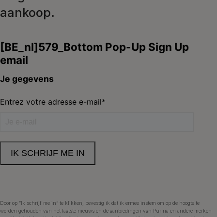
aankoop.
Purina
Volg ons
facebook
instagram
youtube
Neem contact met ons op
Bel ons:
02.529.54.54
Door op “Ik schrijf me in” te klikken, bevestig ik dat ik ermee instem om op de hoogte te
worden gehouden van het laatste nieuws en de aanbiedingen van Purina en andere merken