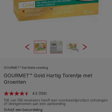
GOURMET™ Kat Natte voeding
GOURMET™ Gold Hartig Torentje met
Groenten
4.5
(156)
Lees
156
156 van 156 reviewers heeft een voorbeeldproduct ontvangen
beoordelingen.
of deelgenomen aan een aanbieding
Dezelfde
Schrijf een beoordeling
paginalink.