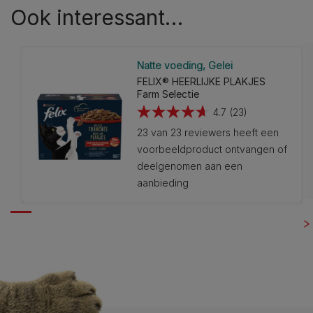
Ook interessant…​
Natte voeding
Gelei
FELIX® HEERLIJKE PLAKJES
Farm Selectie
4.7
(23)
4.7
23 van 23 reviewers heeft een
van
voorbeeldproduct ontvangen of
de
deelgenomen aan een
5
aanbieding
sterren.
23
beoordelingen