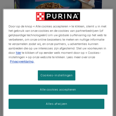
Door op de knop « Alle cookies accepteren » te klikken, stemt u in met
het gebruik van onze cookies en de cookies van partnerbedrijven (of
gelijkaardige technologieën) om uw globale surfervaring op het web te
verbeteren, om onze online bezoekers te meten en nuttige informatie
te verzamelen zodat wij, en onze partners, u advertenties kunnen
aanbieden die op uw interesses zijn afgestemd. Stel uw voorkeuren in
door
hier
te klikken of op eender welk moment door op « Cookies-
instellingen » op onze website te klikken. Lees meer over onze
Privacyverklaring.
Purina® FELIX® Kat Natte Voeding
Cookies-instellingen
FELIX® MALSE REEPJES Mix Selectie in
Gelei
Alle cookies accepteren
Beschikbare formaten:​
12x85g
Alles afwijzen
Met een heerlijke Selectie van Malse Reepjes van