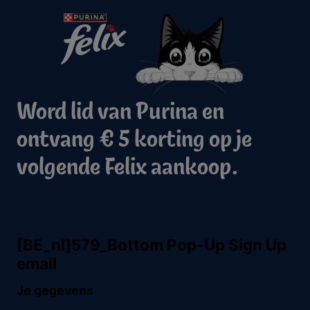
Word lid van Purina en
ontvang € 5 korting op je
volgende Felix aankoop.
Purina
Volg ons
facebook
instagram
youtube