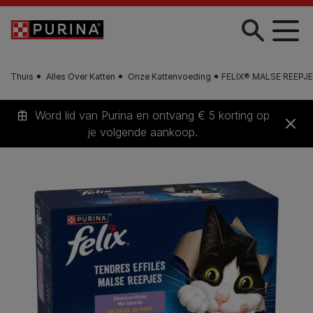
Skip to main content
Thuis
Alles Over Katten
Onze Kattenvoeding
FELIX® MALSE REEPJES 
Word lid van Purina en ontvang € 5 korting op
je volgende aankoop.