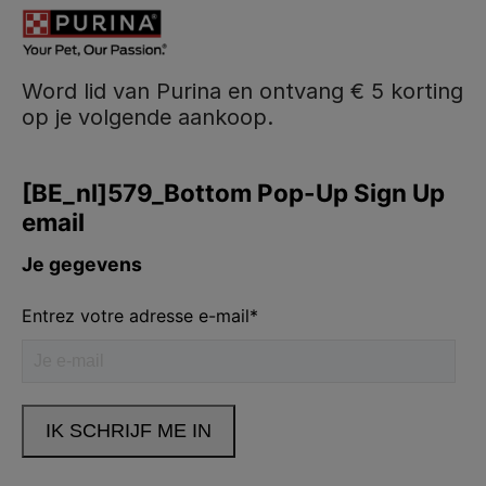
Word lid van Purina en ontvang € 5 korting
op je volgende aankoop.
Purina
Volg ons
facebook
instagram
youtube
Neem contact met ons op
Bel ons:
02.529.54.54