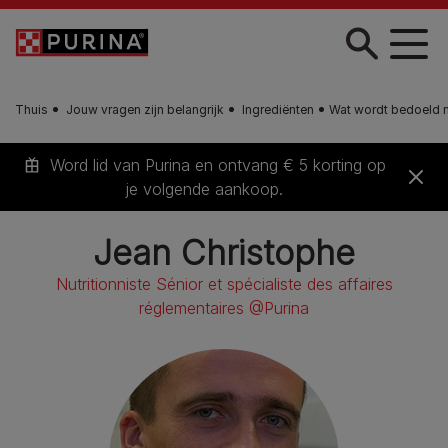
Skip to main content
Thuis
Jouw vragen zijn belangrijk
Ingrediënten
Wat wordt bedoeld me
Word lid van Purina en ontvang € 5 korting op
je volgende aankoop.
Jean Christophe
Nutritionniste Sénior et spécialiste des affaires
réglementaires @Purina