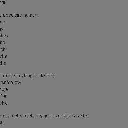
igri
e populaire namen:
zmo
gy
okey
mba
dit
acha
cha
met een vleugje lekkernij:
arshmallow
opje
ffel
ekie
die meteen iets zeggen over zijn karakter:
ou