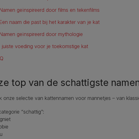
Namen geïnspireerd door films en tekenfilms
Een naam die past bij het karakter van je kat
Namen geïnspireerd door mythologie
 juiste voeding voor je toekomstige kat
AQ
e top van de schattigste namen
 onze selectie van kattennamen voor mannetjes – van klassiek
categorie “schattig”:
gniet
bbie
ou