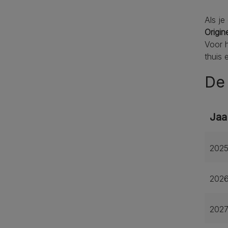
Als je
Origin
Voor h
thuis 
De 
Jaa
202
202
202