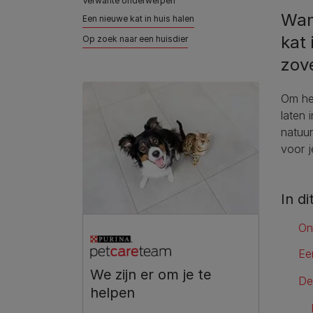
Verwante onderwerpen
Wan
Een nieuwe kat in huis halen
kat
Op zoek naar een huisdier
zove
Om het
laten 
natuur
voor j
In di
On
Ee
We zijn er om je te
De
helpen