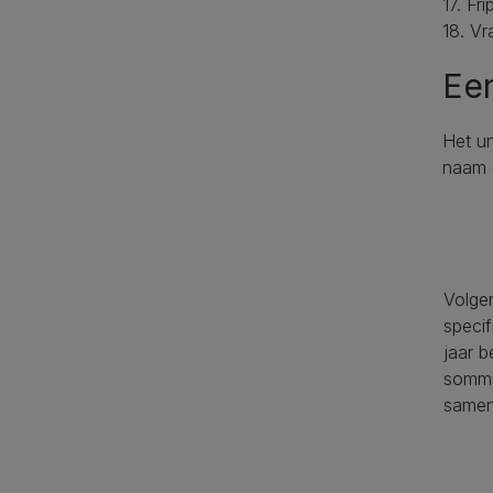
17. Fr
18. Vr
Een
Het u
naam g
Volgen
specif
jaar b
sommi
samen