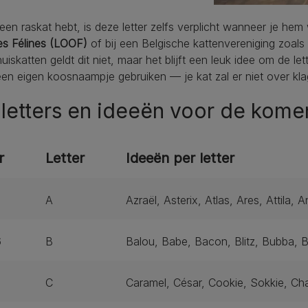
 een raskat hebt, is deze letter zelfs verplicht wanneer je hem w
es Félines (LOOF)
of bij een Belgische kattenvereniging zoals
uiskatten geldt dit niet, maar het blijft een leuk idee om de let
een eigen koosnaampje gebruiken — je kat zal er niet over kla
letters en ideeën voor de kome
r
Letter
Ideeën per letter
5
A
Azraël, Asterix, Atlas, Ares, Attila,
6
B
Balou, Babe, Bacon, Blitz, Bubba, B
7
C
Caramel, César, Cookie, Sokkie, Ch