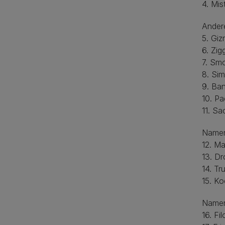
4. Mist
Ander
5. Gi
6. Zig
7. Sm
8. Si
9. Ban
10. P
11. Sa
Namen 
12. M
13. Dr
14. Tru
15. Ko
Namen 
16. Fil