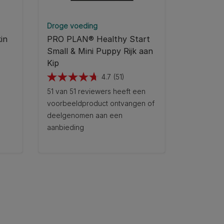
Droge voeding
in
PRO PLAN® Healthy Start
Small & Mini Puppy Rijk aan
Kip
4.7
(51)
4.7
51 van 51 reviewers heeft een
van
voorbeeldproduct ontvangen of
de
deelgenomen aan een
5
aanbieding
sterren.
51
beoordelingen