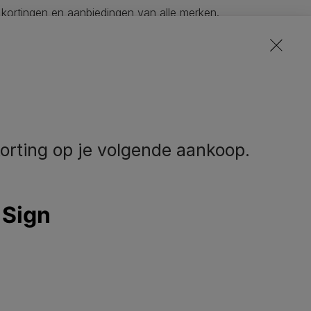
 kortingen en aanbiedingen van alle merken.
ze nieuwsbrieven
 in
orting op je volgende aankoop.
eem contact met
Volg ons
ns op
facebook
instagram
youtube
el ons:
02.529.54.54