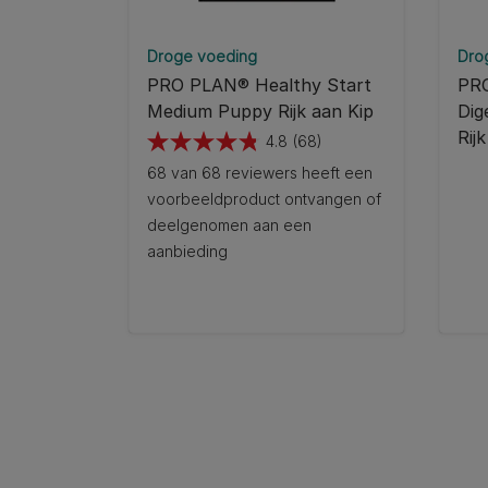
Droge voeding
Dro
PRO PLAN® Healthy Start
PRO
Medium Puppy Rijk aan Kip
Dig
Rij
4.8
(68)
4.8
68 van 68 reviewers heeft een
van
voorbeeldproduct ontvangen of
de
deelgenomen aan een
5
aanbieding
sterren.
68
beoordelingen