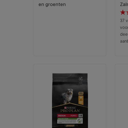
en groenten
Zal
4.5
37 v
van
voo
de
dee
5
aan
ster
37
beo