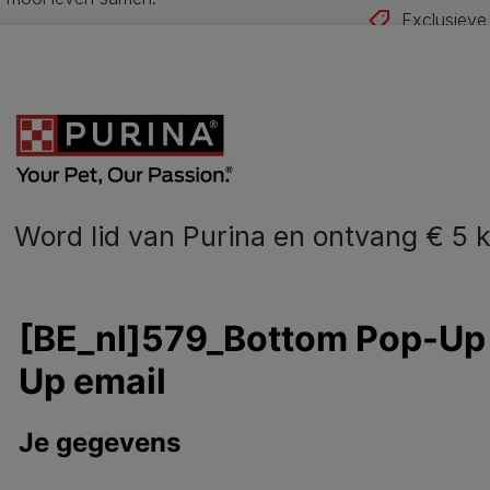
Exclusieve
Ontvang on
Ik schrijf me
Word lid van Purina en ontvang € 5 k
N
o
dier
Hondenvoer
B
Gezondheid en Verzorging
Onze impact
aring