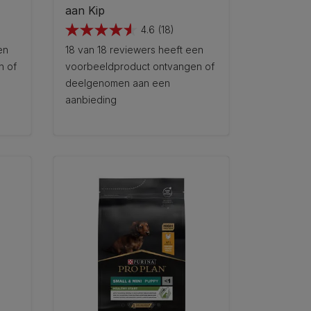
aan Kip
4.6
(18)
4.6
en
18 van 18 reviewers heeft een
van
n of
voorbeeldproduct ontvangen of
de
deelgenomen aan een
5
aanbieding
sterren.
18
beoordelingen