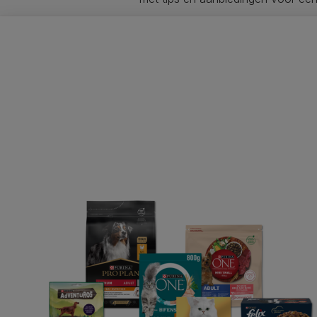
Purina
Op zoek naar een huis
Kattenvoer
Over Purina
Toegankelijkheidsverkl