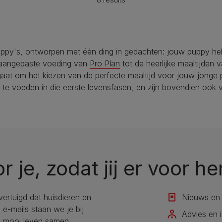
ppy's, ontworpen met één ding in gedachten: jouw puppy he
 aangepaste voeding van
Pro Plan
tot de heerlijke maaltijden
et gaat om het kiezen van de perfecte maaltijd voor jouw jon
 te voeden in die eerste levensfasen, en zijn bovendien ook 
or je, zodat jij er voor he
overtuigd dat huisdieren en
Nieuws en 
e-mails staan we je bij
Advies en i
n mooi leven samen.