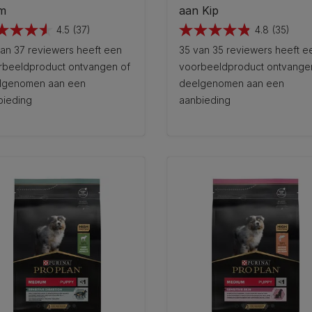
m
aan Kip
4.5
(37)
4.8
(35)
4.8
an 37 reviewers heeft een
35 van 35 reviewers heeft e
van
rbeeldproduct ontvangen of
voorbeeldproduct ontvange
de
lgenomen aan een
deelgenomen aan een
5
bieding
aanbieding
ren.
sterren.
35
ordelingen
beoordelingen