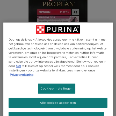
Door op de knop « Alle cookies accepteren » te klikken, stemt u in met
het gebruik van onze cookies en de cookies van partnerbedrijven (of
gelijkaardige technologieën) om uw globale surfervaring op het web te
verbeteren, om onze online bezoekers te meten en nuttige informatie
te verzamelen zodat wij, en onze partners, u advertenties kunnen
aanbieden die op uw interesses zijn afgestemd. Stel uw voorkeuren in
door
hier
te klikken of op eender welk moment door op « Cookies-
PRO PLAN® Hond Droge voeding
instellingen » op onze website te klikken. Lees meer over onze
Privacyverklaring.
PRO PLAN® Sensitive Skin Medium Puppy
Rijk aan Zalm
Cookies-instellingen
Schrijf een beoordeling
Alle cookies accepteren
Beschikbare formaten:​
3kg
12kg