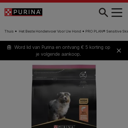
Skip to main content
Thuis
Het Beste Hondenvoer Voor Uw Hond
PRO PLAN® Sensitive Ski
Word lid van Purina en ontvang € 5 korting op
je volgende aankoop.