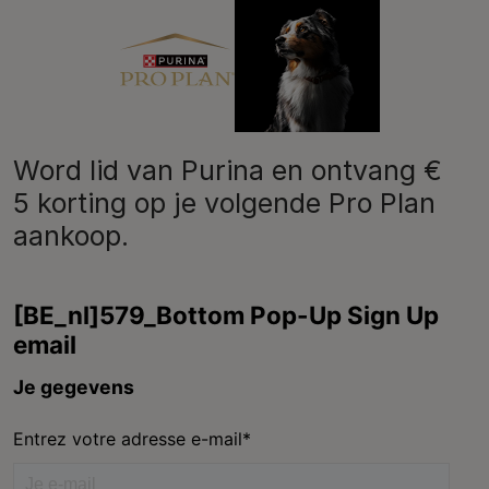
Purina
Word lid van Purina en ontvang €
5 korting op je volgende Pro Plan
aankoop.
Volg ons
facebook
instagram
youtube
Neem contact met ons op
Bel ons:
02.529.54.54