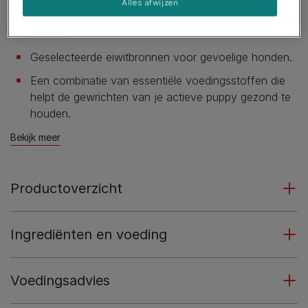
Alles afwijzen
Klinisch bewezen te helpen de huid gezond te
houden.
Geselecteerde eiwitbronnen voor gevoelige honden.
Een combinatie van essentiële voedingsstoffen die
helpt de gewrichten van je actieve puppy gezond te
houden.
Bekijk meer
Productoverzicht
Ingrediënten en voeding
Voedingsadvies