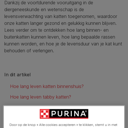
Dankzij de voortdurende vooruitgang in de
diergeneeskunde en wetenschap is de
levensverwachting van katten toegenomen, waardoor
onze katten langer gezond en gelukkig kunnen blijven.
Lees verder om te ontdekken hoe lang binnen- en
buitenkatten kunnen leven, hoe lang bepaalde rassen
kunnen worden, en hoe je de levensduur van je kat kunt
behouden of verlengen.
In dit artikel
Hoe lang leven katten binnenshuis?
Hoe lang leven tabby katten?
Levensverwachting van andere kattenrassen
Hoe je de levensverwachting van je kat kunt verlengen
Door op de knop « Alle cookies accepteren » te klikken, stemt u in met