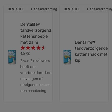
DENTALIFE
Gebitsverzorging
DENTALIFE
Gebitsverzorgin
Dentalife®
tandverzorgend
kattensnoepje
met zalm
Dentalife®
tandverzorgende
4.5
4.5
(2)
kattensnack met
van
kip
2 van 2 reviewers
de
heeft een
5
voorbeeldproduct
sterren.
ontvangen of
2
deelgenomen aan
beoordelingen
een aanbieding
12297826
12439977