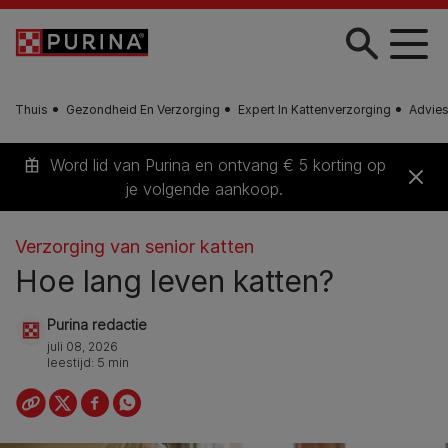
Skip to main content
Thuis
Gezondheid En Verzorging
Expert In Kattenverzorging
Advies
Word lid van Purina en ontvang € 5 korting op
je volgende aankoop.
Verzorging van senior katten
Hoe lang leven katten?
Purina redactie
juli 08, 2026
leestijd: 5 min