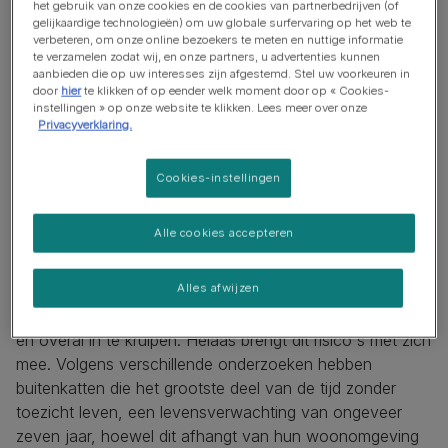
het gebruik van onze cookies en de cookies van partnerbedrijven (of
gelijkaardige technologieën) om uw globale surfervaring op het web te
verbeteren, om onze online bezoekers te meten en nuttige informatie
te verzamelen zodat wij, en onze partners, u advertenties kunnen
aanbieden die op uw interesses zijn afgestemd. Stel uw voorkeuren in
door
hier
te klikken of op eender welk moment door op « Cookies-
instellingen » op onze website te klikken. Lees meer over onze
Privacyverklaring.
Cookies-instellingen
Alle cookies accepteren
Alles afwijzen
Buitenkatten houden ervan om op onderzoek uit te gaan
en overal in te kruipen. Helaas brengt dit risico's met zich
mee. Volgens verschillende onderzoeken hebben
buitenkatten die het grootste deel van de tijd zonder
toezicht leven, een levensverwachting van ongeveer
zeven jaar, hoewel dit afhangt van hun woonomgeving