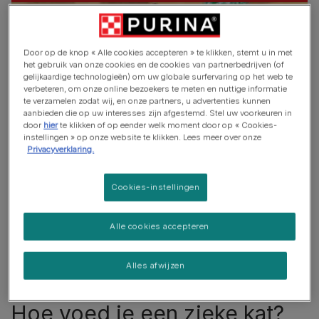
Door op de knop « Alle cookies accepteren » te klikken, stemt u in met
het gebruik van onze cookies en de cookies van partnerbedrijven (of
gelijkaardige technologieën) om uw globale surfervaring op het web te
verbeteren, om onze online bezoekers te meten en nuttige informatie
te verzamelen zodat wij, en onze partners, u advertenties kunnen
aanbieden die op uw interesses zijn afgestemd. Stel uw voorkeuren in
door
hier
te klikken of op eender welk moment door op « Cookies-
instellingen » op onze website te klikken. Lees meer over onze
Privacyverklaring.
Cookies-instellingen
In tegenstelling tot honden, die in dat geval steun
zoeken, hebben katten de neiging zich terug te trekken
als ze zich niet goed voelen. Hun instinct om zichzelf te
Alle cookies accepteren
beschermen kan ze zelfs agressiever maken en ervoor
zorgen dat ze zich willen verstoppen, waardoor het nog
Alles afwijzen
moeilijker wordt om een oogje in het zeil te houden.
Hoe voed je een zieke kat?