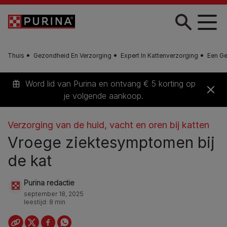
Skip to main content
Thuis
Gezondheid En Verzorging
Expert In Kattenverzorging
Een G
Word lid van Purina en ontvang € 5 korting op
je volgende aankoop.
Verzorging van de huid, vacht en oren bij katten
Vroege ziektesymptomen bij
de kat
Purina redactie
september 18, 2025
leestijd: 8 min