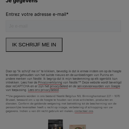
Volg ons
facebook
instagram
youtube
Neem contact met ons op
Bel ons:
02.529.54.54
Door op “Ik schrijf me in” te klikken, bevestig ik dat ik ermee instem om op de hoogte
te worden gehouden van het laatste nieuws en de aanbiedingen van Purina en
andere merken van Nestlé. Ik begrijp dat ik mijn toestemming op elk ogenblik kan
Legal (footer) (NL)
Toegankelijkheidsverklaring
Gebruiksvoorwaarden
intrekken. Lees hier de
Privacyverklaring
van Nestlé.** Deze website wordt beveiligd
door reCAPTCHA en er zijn het
privacybeleid
en de
servicevoorwaarden van Google
van toepassing.
Lees ons privacybeleid
.
Privacyverklaring
Cookies
**Uw gegevens worden in ons bestand Nestlé Belgilux NV, Birminghamstraat 221 – 1070
Brussel, bewaard om u op de hoogte te houden van onze activiteiten, producten en
diensten. Conform de geldende wetgeving met betrekking tot de bescherming van de
persoonlijke levenssfeer heeft u recht op inzage, verbetering of schrapping van uw
gegevens. Indien u van dit recht gebruik wil maken,
contacteer ons
.