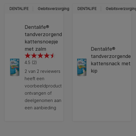
DENTALIFE
Gebitsverzorging
DENTALIFE
Gebitsverzorgin
Dentalife®
tandverzorgend
kattensnoepje
met zalm
Dentalife®
tandverzorgende
4.5
4.5
(2)
kattensnack met
van
kip
2 van 2 reviewers
de
heeft een
5
voorbeeldproduct
sterren.
ontvangen of
2
deelgenomen aan
beoordelingen
een aanbieding
12297826
12439977