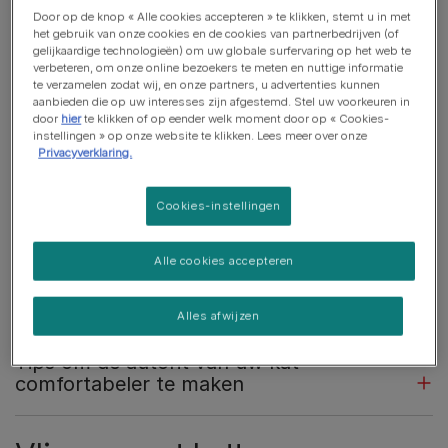
gemak te stellen.
Door op de knop « Alle cookies accepteren » te klikken, stemt u in met
het gebruik van onze cookies en de cookies van partnerbedrijven (of
Autorijden met je kat
gelijkaardige technologieën) om uw globale surfervaring op het web te
verbeteren, om onze online bezoekers te meten en nuttige informatie
te verzamelen zodat wij, en onze partners, u advertenties kunnen
Weten hoe je met je kat in de auto reist, is het meest
aanbieden die op uw interesses zijn afgestemd. Stel uw voorkeuren in
door
hier
te klikken of op eender welk moment door op « Cookies-
nuttige beginpunt. Als je zelfverzekerd en onder controle
instellingen » op onze website te klikken. Lees meer over onze
bent, en begrijpt hoe je je kat kalm houdt, kan de reis
Privacyverklaring.
voor jullie beiden relatief stressvrij zijn.
Cookies-instellingen
Voor de autorit
Alle cookies accepteren
Uw kat laten wennen aan autoritten
Alles afwijzen
Tips om de autorit van uw kat
comfortabeler te maken