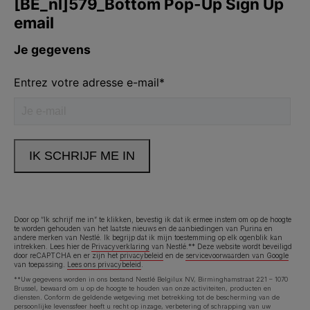
Volg ons
facebook
instagram
youtube
Neem contact met ons op
Bel ons:
02.529.54.54
Door op “Ik schrijf me in” te klikken, bevestig ik dat ik ermee instem om op de hoogte
te worden gehouden van het laatste nieuws en de aanbiedingen van Purina en
andere merken van Nestlé. Ik begrijp dat ik mijn toestemming op elk ogenblik kan
Legal (footer) (NL)
Toegankelijkheidsverklaring
Gebruiksvoorwaarden
intrekken. Lees hier de
Privacyverklaring
van Nestlé.** Deze website wordt beveiligd
door reCAPTCHA en er zijn het
privacybeleid
en de
servicevoorwaarden van Google
van toepassing.
Lees ons privacybeleid
.
Privacyverklaring
Cookies
**Uw gegevens worden in ons bestand Nestlé Belgilux NV, Birminghamstraat 221 – 1070
Brussel, bewaard om u op de hoogte te houden van onze activiteiten, producten en
diensten. Conform de geldende wetgeving met betrekking tot de bescherming van de
persoonlijke levenssfeer heeft u recht op inzage, verbetering of schrapping van uw