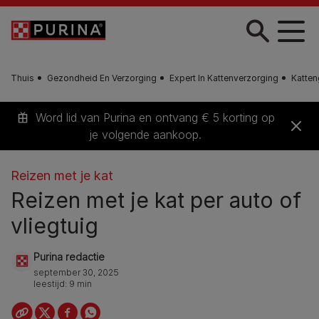
Skip to main content
Thuis
Gezondheid En Verzorging
Expert In Kattenverzorging
Katte
Word lid van Purina en ontvang € 5 korting op
je volgende aankoop.
Reizen met je kat
Reizen met je kat per auto of
vliegtuig
Purina redactie
september 30, 2025
leestijd: 9 min