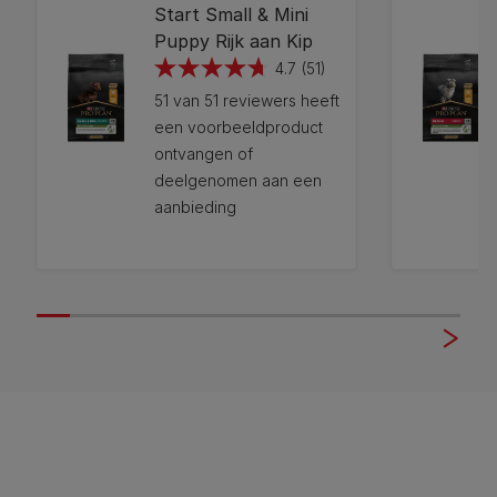
Start Small & Mini
Puppy Rijk aan Kip
4.7
(51)
4.7
51 van 51 reviewers heeft
van
een voorbeeldproduct
de
ontvangen of
5
deelgenomen aan een
sterren.
aanbieding
51
beoordelingen
12272382
12272214