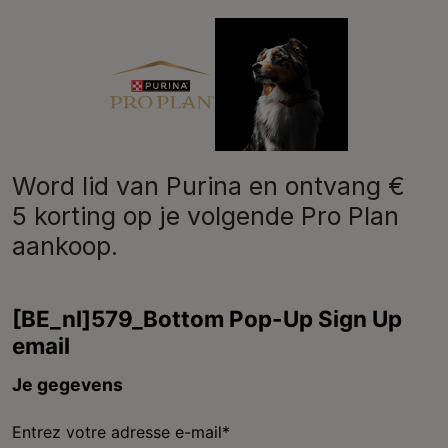
Purina
Word lid van Purina en ontvang €
5 korting op je volgende Pro Plan
aankoop.
Volg ons
facebook
instagram
youtube
Neem contact met ons op