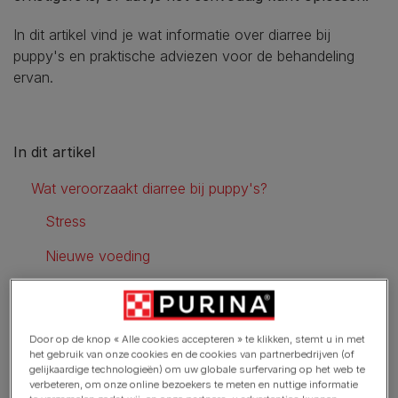
In dit artikel vind je wat informatie over diarree bij
puppy's en praktische adviezen voor de behandeling
ervan.
In dit artikel
Wat veroorzaakt diarree bij puppy's?
Stress
Nieuwe voeding
Parasieten
Wanneer moet je met een puppy met diarree naar de dierenarts?
Door op de knop « Alle cookies accepteren » te klikken, stemt u in met
het gebruik van onze cookies en de cookies van partnerbedrijven (of
Zo behandel je diarree bij puppy's
gelijkaardige technologieën) om uw globale surfervaring op het web te
verbeteren, om onze online bezoekers te meten en nuttige informatie