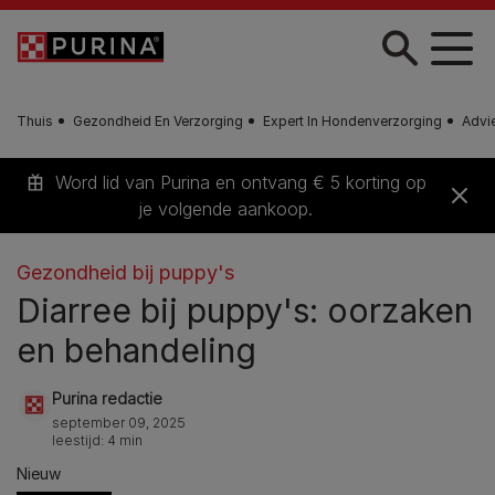
Skip to main content
Thuis
Gezondheid En Verzorging
Expert In Hondenverzorging
Advi
Word lid van Purina en ontvang € 5 korting op
je volgende aankoop.
Gezondheid bij puppy's
Diarree bij puppy's: oorzaken
en behandeling
Purina redactie
september 09, 2025
leestijd: 4 min
Nieuw