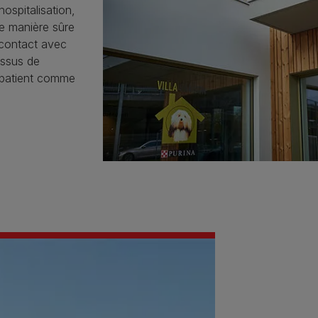
ospitalisation,
de manière sûre
 contact avec
essus de
u patient comme