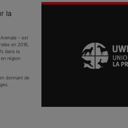
r la
Animale – est
ndée en 2018,
fs dans la
 en région
 en donnant de
uges.