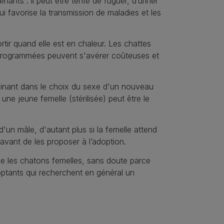
nts : il peut être tenté de fuguer, d’uriner
qui favorise la transmission de maladies et les
rtir quand elle est en chaleur. Les chattes
n programmées peuvent s'avérer coûteuses et
rminant dans le choix du sexe d'un nouveau
une jeune femelle (stérilisée) peut être le
 d'un mâle, d'autant plus si la femelle attend
s avant de les proposer à l’adoption.
ue les chatons femelles, sans doute parce
optants qui recherchent en général un