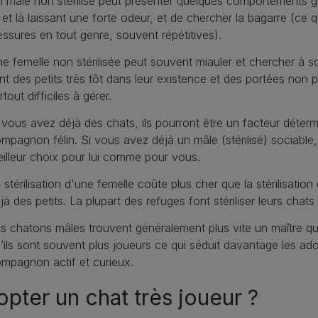
 mâle non stérilisé peut présenter quelques comportements gêna
i et là laissant une forte odeur, et de chercher la bagarre (ce 
essures en tout genre, souvent répétitives).
e femelle non stérilisée peut souvent miauler et chercher à so
nt des petits très tôt dans leur existence et des portées no
rtout difficiles à gérer.
 vous avez déjà des chats, ils pourront être un facteur déte
mpagnon félin. Si vous avez déjà un mâle (stérilisé) sociable, 
illeur choix pour lui comme pour vous.
 stérilisation d'une femelle coûte plus cher que la stérilisation
jà des petits. La plupart des refuges font stériliser leurs chat
s chatons mâles trouvent généralement plus vite un maître q
’ils sont souvent plus joueurs ce qui séduit davantage les ad
mpagnon actif et curieux.
pter un chat très joueur ?