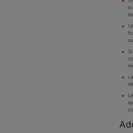
Un
ic
bl
Un
fo
su
Si
co
me
La
dé
Le
qu
co
Ado