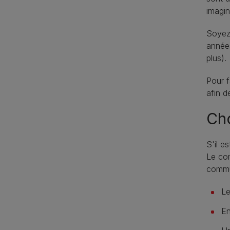
imagin
Soyez 
années
plus).
Pour f
afin d
Cho
S'il e
Le com
commu
Le
En