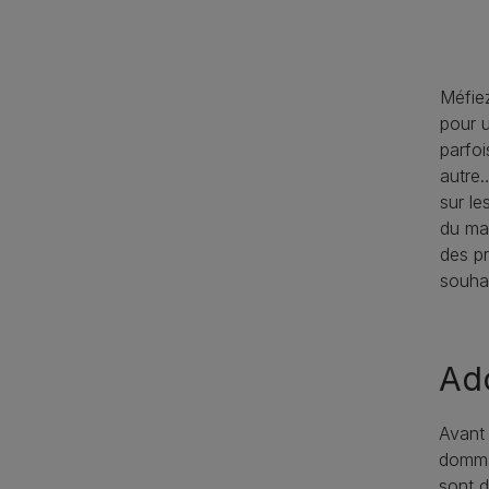
Méfie
pour u
parfoi
autre…
sur le
du mar
des pr
souhai
Ado
Avant 
dommag
sont d