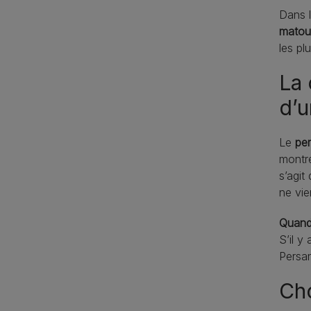
Dans l
matou
les pl
La 
d’u
Le
per
montre
s’agit
ne vie
Quand 
S’il y
Persan
Cho