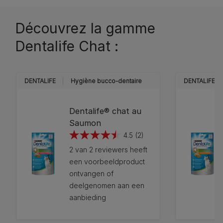
Découvrez la gamme
Dentalife Chat :
DENTALIFE
Hygiène bucco-dentaire
DENTALIFE
Dentalife® chat au
Saumon
4.5
(2)
4.5
2 van 2 reviewers heeft
van
een voorbeeldproduct
de
ontvangen of
5
deelgenomen aan een
sterren.
aanbieding
2
beoordelingen