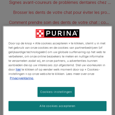
Signes avant-coureurs de problèmes dentaires chez le chat
Brosser les dents de votre chat pour éviter les problèmes dentaires
Comment prendre soin des dents de votre chat : conseils de soins dentaires pour chats
Produits de soins dentaires pour chats
Door op de knop « Alle cookies accepteren » te klikken, stemt u in met
het gebruik van onze cookies en de cookies van partnerbedrijven (of
gelijkaardige technologieën) om uw globale surfervaring op het web te
Maladie dentaire chez le chat
verbeteren, om onze online bezoekers te meten en nuttige informatie
te verzamelen zodat wij, en onze partners, u advertenties kunnen
aanbieden die op uw interesses zijn afgestemd. Stel uw voorkeuren in
Les chats accumulent de la plaque sur leurs dents tout
door
hier
te klikken of op eender welk moment door op « Cookies-
comme nous. Si elle reste, cela durcit pour former du
instellingen » op onze website te klikken. Lees meer over onze
Privacyverklaring.
tartre, qui irrite les gencives causant une gingivite et peut
finalement conduire à la perte des dents. Si votre chat
Cookies-instellingen
souffre d'une maladie dentaire grave et qu'elle n'est pas
traitée, l'accumulation de bactéries dans la bouche peut
entraîner d'autres complications telles que des problèmes
Alle cookies accepteren
cardiaques et rénaux.