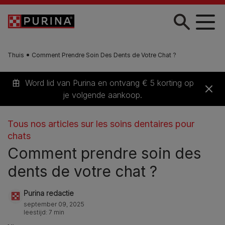
Skip to main content
Thuis
Comment Prendre Soin Des Dents de Votre Chat ?
Word lid van Purina en ontvang € 5 korting op
je volgende aankoop.
Tous nos articles sur les soins dentaires pour
chats
Comment prendre soin des
dents de votre chat ?
Purina redactie
september 09, 2025
leestijd: 7 min