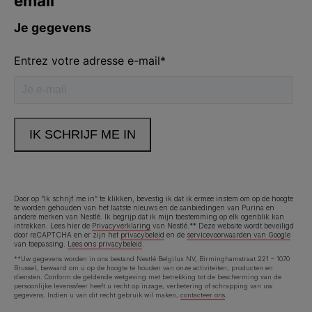
Volg ons
facebook
instagram
youtube
Neem contact met ons op
Bel ons:
02.529.54.54
Door op “Ik schrijf me in” te klikken, bevestig ik dat ik ermee instem om op de hoogte
te worden gehouden van het laatste nieuws en de aanbiedingen van Purina en
andere merken van Nestlé. Ik begrijp dat ik mijn toestemming op elk ogenblik kan
intrekken. Lees hier de
Privacyverklaring
van Nestlé.** Deze website wordt beveiligd
Legal (footer) (NL)
door reCAPTCHA en er zijn het
privacybeleid
en de
servicevoorwaarden van Google
Toegankelijkheidsverklaring
Gebruiksvoorwaarden
van toepassing.
Lees ons privacybeleid
.
**Uw gegevens worden in ons bestand Nestlé Belgilux NV, Birminghamstraat 221 – 1070
Brussel, bewaard om u op de hoogte te houden van onze activiteiten, producten en
Privacyverklaring
Cookies
diensten. Conform de geldende wetgeving met betrekking tot de bescherming van de
persoonlijke levenssfeer heeft u recht op inzage, verbetering of schrapping van uw
gegevens. Indien u van dit recht gebruik wil maken,
contacteer ons
.