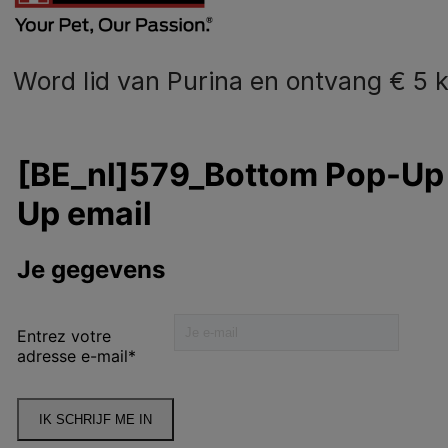
Word lid van Purina en ontvang € 5 k
N
o
dier
Hondenvoer
B
Gezondheid en Verzorging
Onze impact
aring