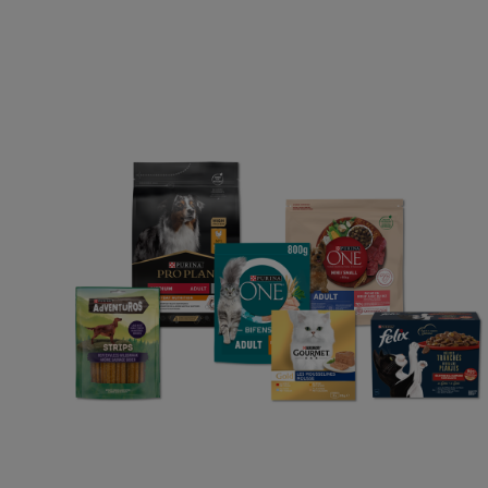
12381924
Purina
Op zoek naar een huis
Kattenvoer
Over Purina
Toegankelijkheidsverkl