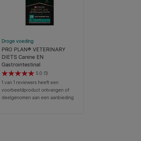
Droge voeding
PRO PLAN® VETERINARY
DIETS Canine EN
Gastrointestinal
5.0
(1)
5.0
1 van 1 reviewers heeft een
van
voorbeeldproduct ontvangen of
de
deelgenomen aan een aanbieding
5
sterren.
1
beoordeling