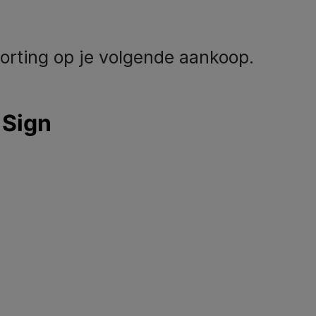
orting op je volgende aankoop.
eem contact met
Volg ons
ns op
facebook
instagram
youtube
el ons:
02.529.54.54