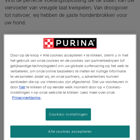
Vind de perfecte voedingsoplossing die de staart van uw
viervoeter van vreugde laat kwispelen. Van droogvoer
tot natvoer, wij hebben de juiste hondenbrokken voor
uw hond.
Droogvoer
, of brokken, is een populaire keuze die
helpt de tandgezondheid te behouden door het
kauwen.
Door op de knop « Alle cookies accepteren » te klikken, stemt u in met
het gebruik van onze cookies en de cookies van partnerbedrijven (of
Natvoer
heeft een hoger vochtgehalte, wat gunstig
gelijkaardige technologieën) om uw globale surfervaring op het web te
kan zijn voor de hydratatie en vaak de voorkeur
verbeteren, om onze online bezoekers te meten en nuttige informatie
te verzamelen zodat wij, en onze partners, u advertenties kunnen
heeft van kieskeurige eters.
aanbieden die op uw interesses zijn afgestemd. Stel uw voorkeuren in
door
hier
te klikken of op eender welk moment door op « Cookies-
Diëten met
vers voer
zijn ook een optie, hoewel ze
instellingen » op onze website te klikken. Lees meer over onze
een zorgvuldige voorbereiding vereisen om een
Privacyverklaring.
volledige en evenwichtige maaltijd te garanderen.
Cookies-instellingen
Ons Assortiment Hondenvoer
Alle cookies accepteren