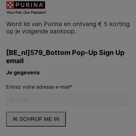
Word lid van Purina en ontvang € 5 korting
op je volgende aankoop.
Purina
Volg ons
facebook
instagram
youtube
Neem contact met ons op
Bel ons:
02.529.54.54