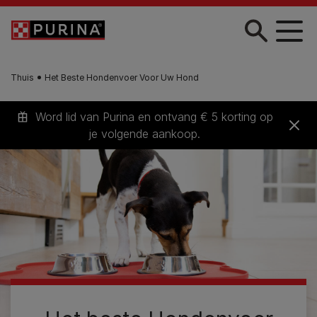
Skip to main content
Thuis
Het Beste Hondenvoer Voor Uw Hond
Word lid van Purina en ontvang € 5 korting op
je volgende aankoop.