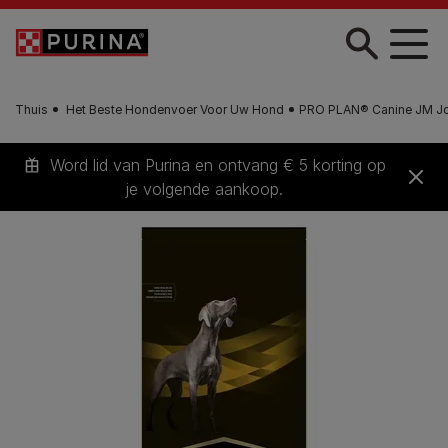
Skip to main content
Thuis
Het Beste Hondenvoer Voor Uw Hond
PRO PLAN® Canine JM Joi
Word lid van Purina en ontvang € 5 korting op
je volgende aankoop.