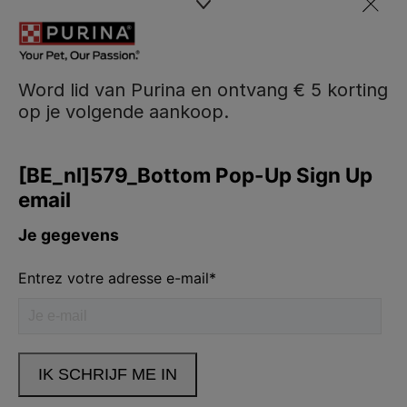
Word lid van Purina en ontvang € 5 korting
op je volgende aankoop.
Purina
Volg ons
facebook
instagram
youtube
Neem contact met ons op
Bel ons:
02.529.54.54