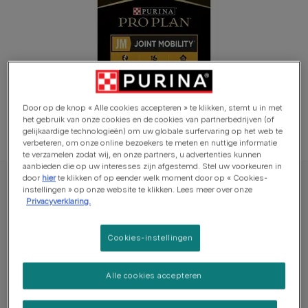
Door op de knop « Alle cookies accepteren » te klikken, stemt u in met
het gebruik van onze cookies en de cookies van partnerbedrijven (of
gelijkaardige technologieën) om uw globale surfervaring op het web te
verbeteren, om onze online bezoekers te meten en nuttige informatie
te verzamelen zodat wij, en onze partners, u advertenties kunnen
aanbieden die op uw interesses zijn afgestemd. Stel uw voorkeuren in
door
hier
te klikken of op eender welk moment door op « Cookies-
PRO PLAN® Hond Droge voeding
instellingen » op onze website te klikken. Lees meer over onze
Privacyverklaring.
PRO PLAN® Canine JM Joint Mobility
Cookies-instellingen
Schrijf een beoordeling
Alle cookies accepteren
Beschikbare formaten:​
3kg
12kg
Ondersteuning van de gewrichten: Samenstelling die