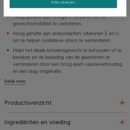
Alles afwijzen
honden met een gewrichtsbeperkingen helpt.
Hoog gehalte aan omega 3-vetzuren om de
gewrichtsmobiliteit te verbeteren.
Hoog gehalte aan antioxidanten: vitaminen E en C
om te helpen oxidatieve stress te verminderen.
Helpt het ideale lichaamsgewicht te behouden of te
bereiken en de belasting van de gewrichten te
verminderen door een hoog eiwit-calorieverhouding
en een laag vetgehalte.
Bekijk meer
Productoverzicht
Ingrediënten en voeding