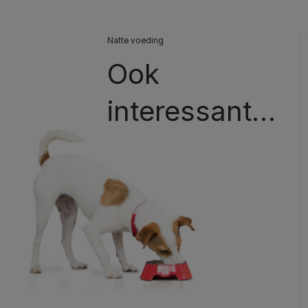
Natte voeding
Ook
interessant…​