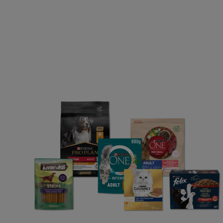
Purina
Op zoek naar een huis
Kattenvoer
Over Purina
Toegankelijkheidsverkl