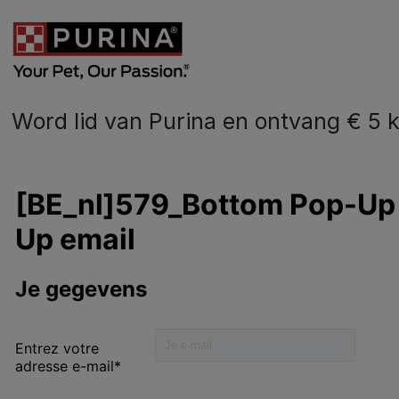
Word lid van Purina en ontvang € 5 k
N
o
dier
Hondenvoer
B
Gezondheid en Verzorging
Onze impact
aring