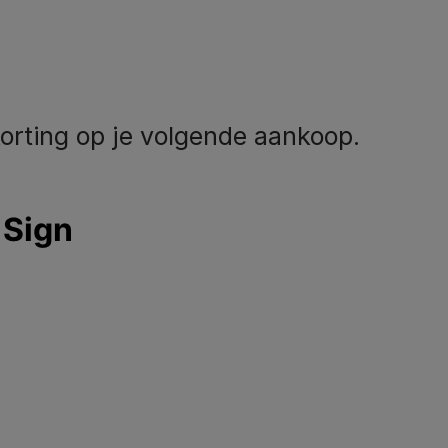
orting op je volgende aankoop.
eem contact met
Volg ons
ns op
facebook
instagram
youtube
el ons:
02.529.54.54