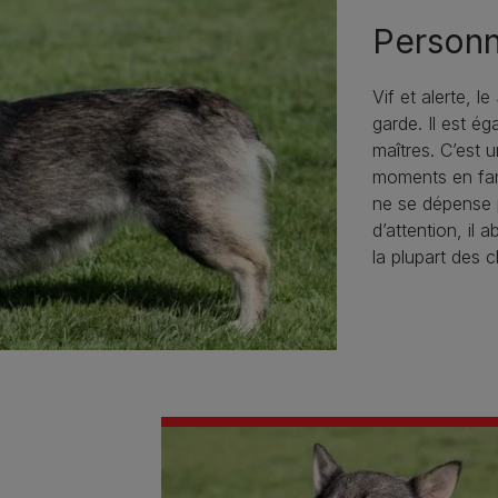
Personn
Vif et alerte, l
garde. Il est é
maîtres. C’est 
moments en fami
ne se dépense 
d’attention, il
la plupart des c