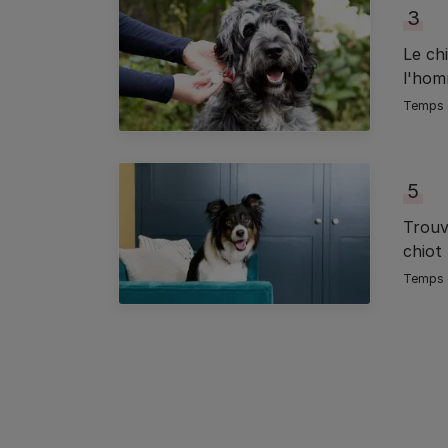
3
Le chi
l'ho
5
Trouv
chiot