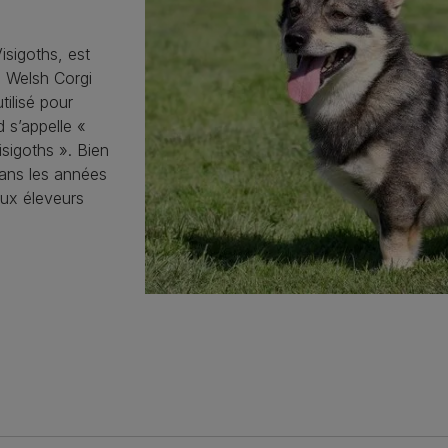
isigoths, est
le Welsh Corgi
tilisé pour
 s’appelle «
isigoths ». Bien
 dans les années
eux éleveurs