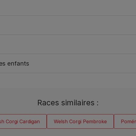
les enfants
Races similaires :
sh Corgi Cardigan
Welsh Corgi Pembroke
Pomér