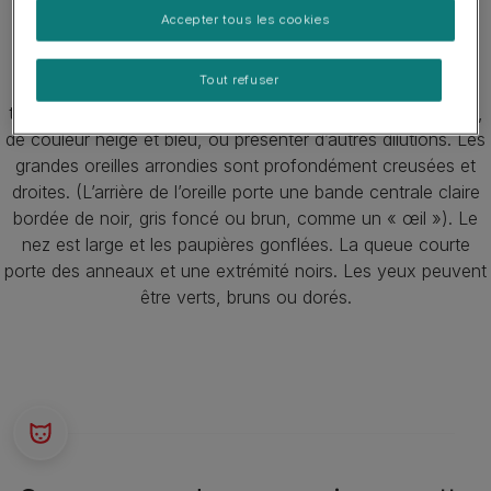
que la femelle. À cause de la génétique encore variable du
Accepter tous les cookies
Savannah, la taille peut varier même au sein d’une même
portée. L’apparence générale du Savannah dépend aussi
Tout refuser
beaucoup de sa lignée. Ces chats sont habituellement
tachetés mais la robe peut aussi être classique ou marbrée,
de couleur neige et bleu, ou présenter d’autres dilutions. Les
grandes oreilles arrondies sont profondément creusées et
droites. (L’arrière de l’oreille porte une bande centrale claire
bordée de noir, gris foncé ou brun, comme un « œil »). Le
nez est large et les paupières gonflées. La queue courte
porte des anneaux et une extrémité noirs. Les yeux peuvent
être verts, bruns ou dorés.