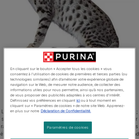
En cliquant sur le bouton « Accepter tous les cookies » vous
consentez à l’utilisation de cookies de premières et tierces parties (ou
technologies similaires) afin d’améliorer votre expérience globale de
1 sur 3
navigation sur le Web, de mesurer notre audience, de collecter des
informations utiles pour nous permettre, ainsi qu’à nos partenaires,
de vous proposer des publicités adaptées à vos centres d’intérêt.
Savannah
Définissez vos préférences en cliquant
ici
ou à tout moment en
cliquant sur « Paramètres de cookies » de notre site Web. Apprenez-
Le Savannah est un grand chat mince, aux membres longs ;
en plus sur notre
Déclaration de Confidentialité.
sa taille réelle peut dépendre de la proximité de sa lignée par
rapport aux premiers croisements : les premières générations
Paramètres de cookies
étaient les plus grandes. Le mâle est généralement plus grand