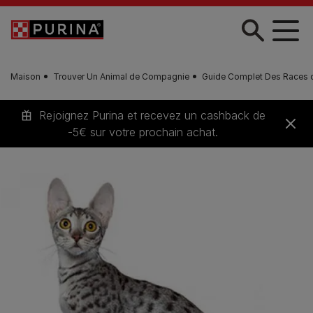
Skip to main content
Maison
Trouver Un Animal de Compagnie
Guide Complet Des Races 
Rejoignez Purina et recevez un cashback de
-5€ sur votre prochain achat.