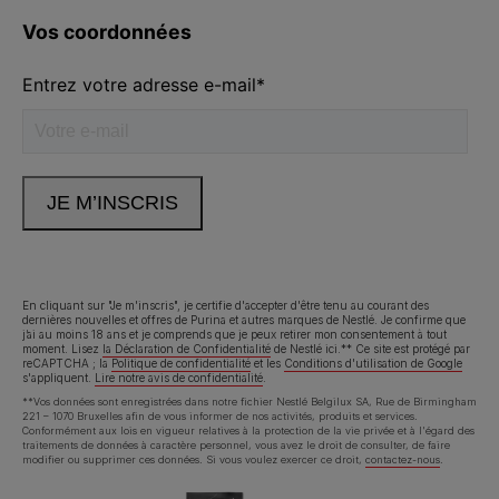
Volg ons
facebook
instagram
youtube
Neem contact met ons op
Appelez-nous:
02.529.54.54
En cliquant sur "Je m'inscris", je certifie d'accepter d'être tenu au courant des
dernières nouvelles et offres de Purina et autres marques de Nestlé. Je confirme que
j’ai au moins 18 ans et je comprends que je peux retirer mon consentement à tout
Déclaration d'accessibilité
Conditions d’utilisation
moment. Lisez
la Déclaration de Confidentialité
de Nestlé ici.** Ce site est protégé par
reCAPTCHA ; la
Politique de confidentialité
et les
Conditions d'utilisation de Google
s'appliquent.
Lire notre avis de confidentialité
.
Avis de confidentialité
Cookies
**Vos données sont enregistrées dans notre fichier Nestlé Belgilux SA, Rue de Birmingham
221 – 1070 Bruxelles afin de vous informer de nos activités, produits et services.
Conformément aux lois en vigueur relatives à la protection de la vie privée et à l'égard des
traitements de données à caractère personnel, vous avez le droit de consulter, de faire
modifier ou supprimer ces données. Si vous voulez exercer ce droit,
contactez-nous
.