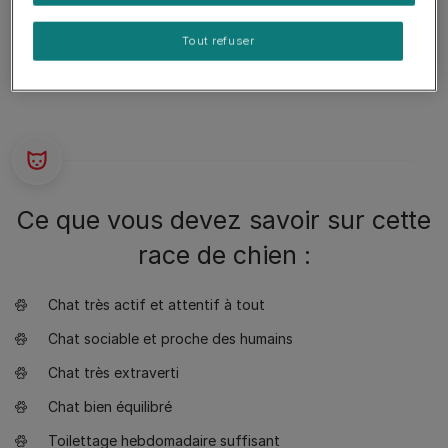
que le dos et la transition se fait graduellement.
Tout refuser
Ce que vous devez savoir sur cette
race de chien :
Chat très actif et attentif à tout
Chat sociable et proche des humains
Chat très extraverti
Chat bien équilibré
Toilettage hebdomadaire suffisant