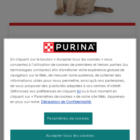
Burmese
Le Burmese est un chat de taille moyenne, avec
En cliquant sur le bouton « Accepter tous les cookies » vous
consentez à l’utilisation de cookies de premières et tierces parties (ou
une tête ronde et une silhouette élégante, quoique
technologies similaires) afin d’améliorer votre expérience globale de
musclée. Ce chat n’est pas aussi grand et robuste
navigation sur le Web, de mesurer notre audience, de collecter des
informations utiles pour nous permettre, ainsi qu’à nos partenaires,
que le British Shorthair ni aussi élancé et délicat
de vous proposer des publicités adaptées à vos centres d’intérêt.
que le Siamois. Les yeux, larges et brillants,
Définissez vos préférences en cliquant
ici
ou à tout moment en
présentent toutes les nuances de jaune, l’intensité
cliquant sur « Paramètres de cookies » de notre site Web. Apprenez-
en plus sur notre
Déclaration de Confidentialité.
variant avec la lumière. La queue est droite et se
finit en pinceau arrondi. Le poil fin, court et brillant,
Paramètres de cookies
restant très près du corps, caractérise le Burmese.
Au moins 10 couleurs sont reconnues ; au sein de
chacune, les parties inférieures sont plus claires
Accepter tous les cookies