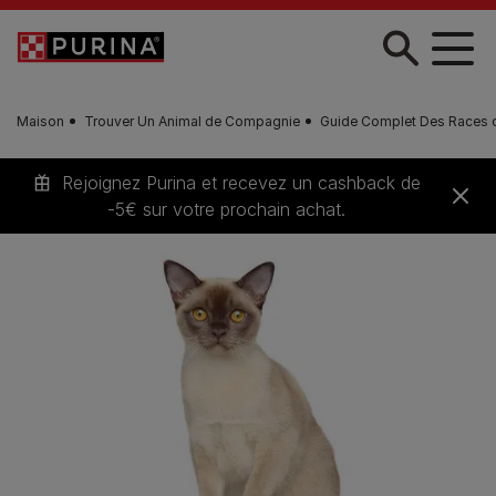
Skip to main content
Maison
Trouver Un Animal de Compagnie
Guide Complet Des Races 
Rejoignez Purina et recevez un cashback de
-5€ sur votre prochain achat.