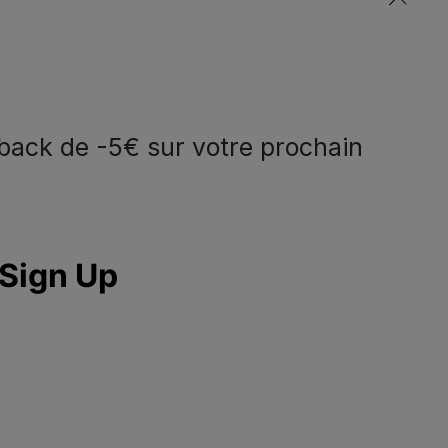
back de -5€ sur votre prochain
eem contact met
Volg ons
ns op
facebook
instagram
youtube
ppelez-nous:
2.529.54.54