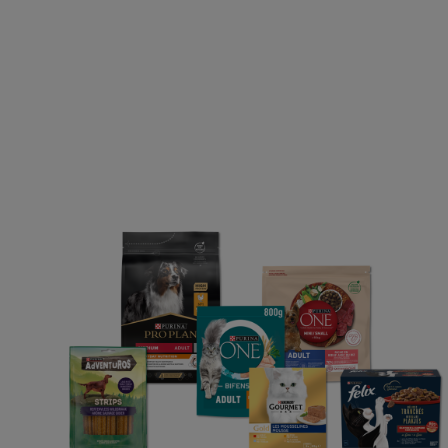
Entretien
Attitude avec 
Purina
Choisir mon animal
Alimentation chat
Découvrez Purina
Déclaration d'accessibi