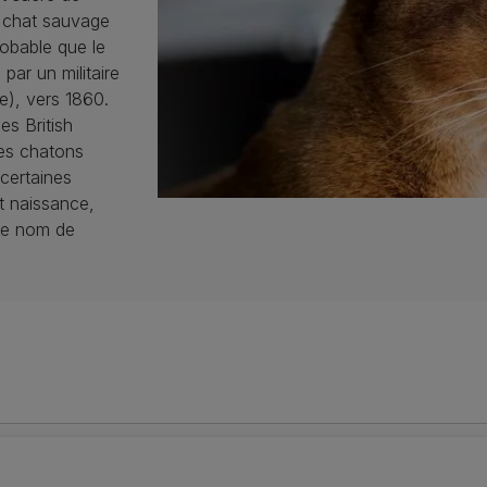
u chat sauvage
robable que le
ar un militaire
le), vers 1860.
es British
Des chatons
certaines
t naissance,
 le nom de