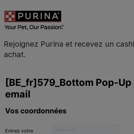
les enfants
Rejoignez Purina et recevez un cash
achat.
N
o
Alimentation chien
A
Prendre soin
0
Nos engagements
lité