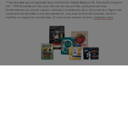
**Vos données sont enregistrées dans notre fichier Nestlé Belgilux SA, Rue de Birmingham
221 – 1070 Bruxelles afin de vous informer de nos activités, produits et services.
Conformément aux lois en vigueur relatives à la protection de la vie privée et à l'égard des
traitements de données à caractère personnel, vous avez le droit de consulter, de faire
modifier ou supprimer ces données. Si vous voulez exercer ce droit,
contactez-nous
.
Purina
Volg ons
facebook
instagram
youtube