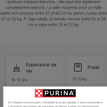
quelques marques blanches ; elle peut être également
complètement blanche. La taille moyenne pour un mâle
adulte est comprise entre 57 et 63 cm au garrot; il pèse entre
30 et 32 kg. À l'âge adulte, la femelle mesure entre 53 et 59
cm et pèse entre 25 et 27 kg.
Espérance de
Poids
vie
25-32kg
10-12 ans
En cliquant sur le bouton « Accepter tous les cookies » vous consentez à
l’utilisation de cookies de premières et tierces parties (ou technologies