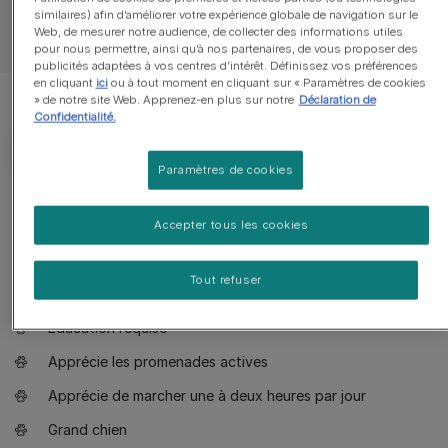
similaires) afin d’améliorer votre expérience globale de navigation sur le
Web, de mesurer notre audience, de collecter des informations utiles
pour nous permettre, ainsi qu’à nos partenaires, de vous proposer des
publicités adaptées à vos centres d’intérêt. Définissez vos préférences
en cliquant
ici
ou à tout moment en cliquant sur « Paramètres de cookies
» de notre site Web. Apprenez-en plus sur notre
Déclaration de
Confidentialité.
Paramètres de cookies
Ce que vous devez savoir sur cette
Accepter tous les cookies
race de chien :
Tout refuser
Chien adapté à un propriétaire ayant de l'expérience
Education requise
Apprécie les promenades actives
Apprécie de marcher une à deux heures par jour
Grand chien