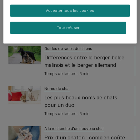
Guides de races de chiens
Accepter tous les cookies
Les races de chiens les plus
affectueuses
Tout refuser
Temps de lecture : 10 min
Guides de races de chiens
Différences entre le berger belge
malinois et le berger allemand
Temps de lecture : 5 min
Noms de chat
Les plus beaux noms de chats
pour un duo
Temps de lecture : 5 min
A la recherche d'un nouveau chat
Prix d'un chaton : combien coûte