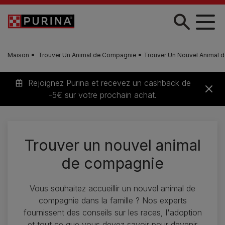
Skip to main content
Maison
Trouver Un Animal de Compagnie
Trouver Un Nouvel Animal 
Rejoignez Purina et recevez un cashback de
-5€ sur votre prochain achat.
Trouver un nouvel animal
de compagnie
Vous souhaitez accueillir un nouvel animal de
compagnie dans la famille ? Nos experts
fournissent des conseils sur les races, l'adoption
et tout ce que vous devez savoir pour devenir