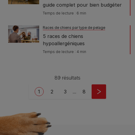
guide complet pour bien budgéter
Temps de lecture : 6 min
Races de chiens par type de pelage
5 races de chiens
hypoallergéniques
Temps de lecture : 4 min
89 résultats
Pagination
Current page
Page
Page
Last page
1
2
3
…
8