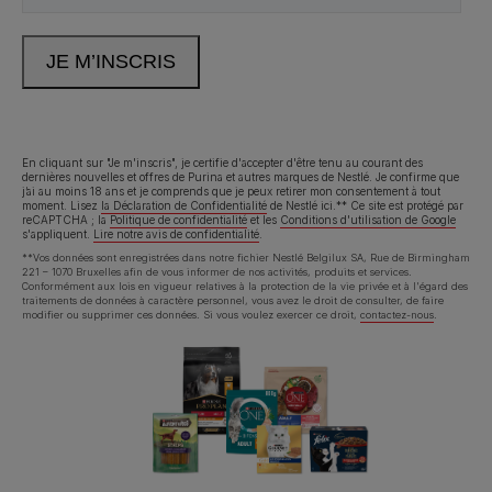
Neem contact met ons op
Appelez-nous:
02.529.54.54
En cliquant sur "Je m'inscris", je certifie d'accepter d'être tenu au courant des
dernières nouvelles et offres de Purina et autres marques de Nestlé. Je confirme que
j’ai au moins 18 ans et je comprends que je peux retirer mon consentement à tout
Déclaration d'accessibilité
Conditions d’utilisation
moment. Lisez
la Déclaration de Confidentialité
de Nestlé ici.** Ce site est protégé par
reCAPTCHA ; la
Politique de confidentialité
et les
Conditions d'utilisation de Google
s'appliquent.
Lire notre avis de confidentialité
.
Avis de confidentialité
Cookies
**Vos données sont enregistrées dans notre fichier Nestlé Belgilux SA, Rue de Birmingham
221 – 1070 Bruxelles afin de vous informer de nos activités, produits et services.
Conformément aux lois en vigueur relatives à la protection de la vie privée et à l'égard des
traitements de données à caractère personnel, vous avez le droit de consulter, de faire
modifier ou supprimer ces données. Si vous voulez exercer ce droit,
contactez-nous
.
©Reg. Trademark of Nestlé S.A.