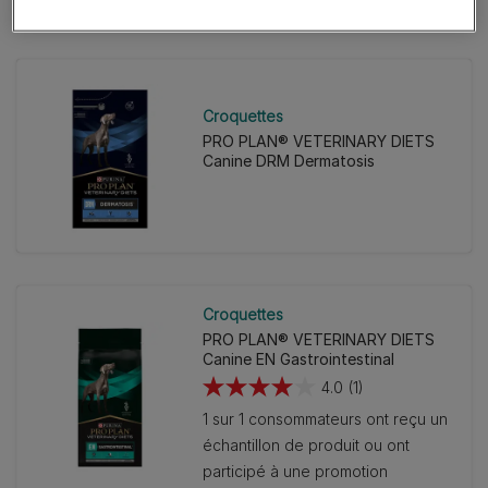
Croquettes
PRO PLAN® VETERINARY DIETS
Canine DRM Dermatosis
Croquettes
PRO PLAN® VETERINARY DIETS
Canine EN Gastrointestinal
4.0
(1)
4.0
1 sur 1 consommateurs ont reçu un
sur
échantillon de produit ou ont
5
participé à une promotion
étoiles.