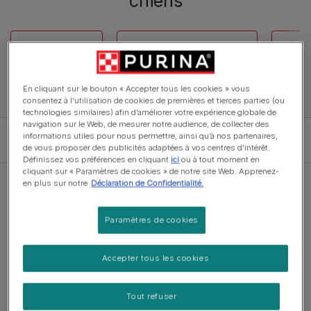
chiens
Croquettes
Alimentation humide
Sans
En cliquant sur le bouton « Accepter tous les cookies » vous
consentez à l’utilisation de cookies de premières et tierces parties (ou
technologies similaires) afin d’améliorer votre expérience globale de
navigation sur le Web, de mesurer notre audience, de collecter des
informations utiles pour nous permettre, ainsi qu’à nos partenaires,
Filter
de vous proposer des publicités adaptées à vos centres d’intérêt.
Définissez vos préférences en cliquant
ici
ou à tout moment en
cliquant sur « Paramètres de cookies » de notre site Web. Apprenez-
en plus sur notre
Déclaration de Confidentialité.
Paramètres de cookies
Croquettes
PRO PLAN® VETERINARY DIETS
Accepter tous les cookies
Canine DM Diabetes Management
Tout refuser