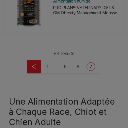
Alimentation humide
PRO PLAN® VETERINARY DIETS
OM Obesity Management Mousse
84 results
Pagination
First page
Page
Page
Current page
1
…
5
6
7
Une Alimentation Adaptée
à Chaque Race, Chiot et
Chien Adulte