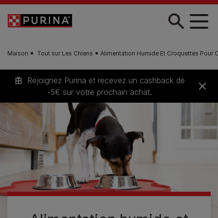
Skip to main content
Maison
Tout sur Les Chiens
Alimentation Humide Et Croquettes Pour 
Rejoignez Purina et recevez un cashback de
-5€ sur votre prochain achat.