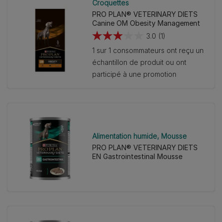
Croquettes
PRO PLAN® VETERINARY DIETS
Canine OM Obesity Management
3.0
(1)
3.0
1 sur 1 consommateurs ont reçu un
sur
échantillon de produit ou ont
5
participé à une promotion
étoiles.
1
avis
Alimentation humide
Mousse
PRO PLAN® VETERINARY DIETS
EN Gastrointestinal Mousse