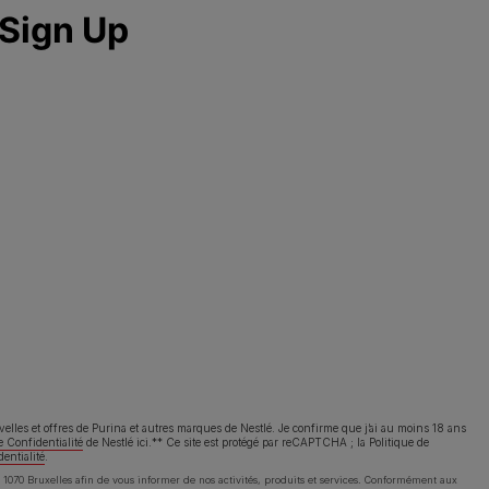
ns op
facebook
instagram
youtube
ppelez-nous:
2.529.54.54
itions d’utilisation
Avis de confidentialité
Cookies
uvelles et offres de Purina et autres marques de Nestlé. Je confirme que j’ai au moins 18 ans
e Confidentialité
de Nestlé ici.** Ce site est protégé par reCAPTCHA ; la
Politique de
dentialité
.
1070 Bruxelles afin de vous informer de nos activités, produits et services. Conformément aux