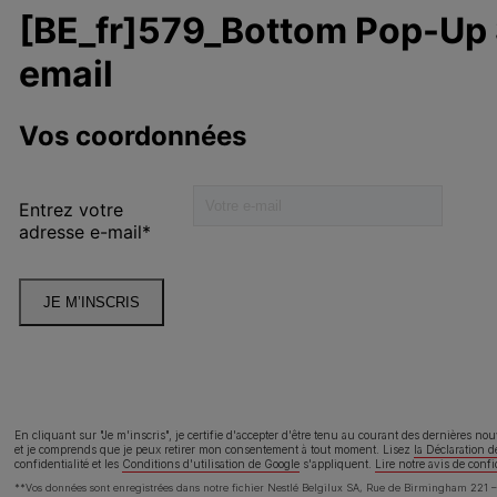
o
Alimentation chien
A
Prendre soin
0
Nos engagements
lité
Déclaration d'accessibilité
Cond
En cliquant sur "Je m'inscris", je certifie d'accepter d'être tenu au courant des dernières no
et je comprends que je peux retirer mon consentement à tout moment. Lisez
la Déclaration d
confidentialité
et les
Conditions d'utilisation de Google
s'appliquent.
Lire notre avis de confi
**Vos données sont enregistrées dans notre fichier Nestlé Belgilux SA, Rue de Birmingham 221 – 