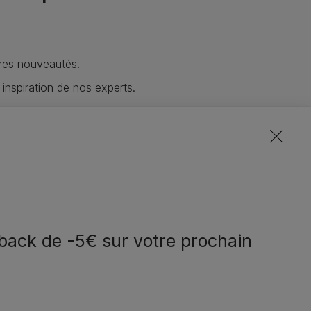
res nouveautés.
 inspiration de nos experts.
lusives de tout nos marques.
notre communauté
back de -5€ sur votre prochain
eem contact met
Volg ons