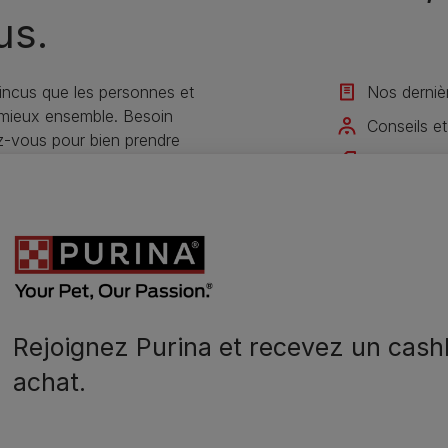
us.
ncus que les personnes et
Nos derniè
 mieux ensemble. Besoin
Conseils et
ez-vous pour bien prendre
Offres exc
Rejoignez 
Je m'inscris
Rejoignez Purina et recevez un cash
achat.
N