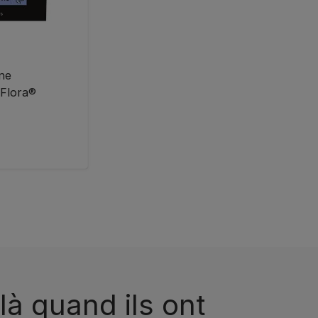
ne
iFlora®
là quand ils ont