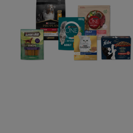
Choisir mon animal
Alimentation chat
Découvrez Purina
Déclaration d'accessibi
©Reg. Trademark of Nestlé S.A.