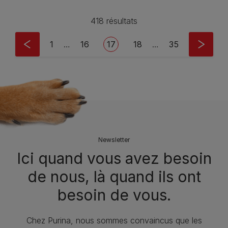
418 résultats
Pagination
First page
Page
Current page
Page
Last page
1
…
16
17
18
…
35
Newsletter
Ici quand vous avez besoin
de nous, là quand ils ont
besoin de vous.
Chez Purina, nous sommes convaincus que les