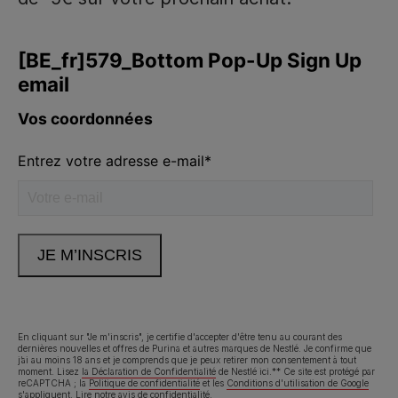
Purina
Volg ons
facebook
instagram
youtube
Neem contact met ons op
Appelez-nous:
02.529.54.54
En cliquant sur "Je m'inscris", je certifie d'accepter d'être tenu au courant des
dernières nouvelles et offres de Purina et autres marques de Nestlé. Je confirme que
j’ai au moins 18 ans et je comprends que je peux retirer mon consentement à tout
Déclaration d'accessibilité
Conditions d’utilisation
moment. Lisez
la Déclaration de Confidentialité
de Nestlé ici.** Ce site est protégé par
reCAPTCHA ; la
Politique de confidentialité
et les
Conditions d'utilisation de Google
s'appliquent.
Lire notre avis de confidentialité
.