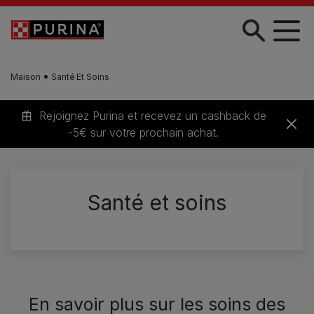
Skip to main content
Maison
Santé Et Soins
Rejoignez Purina et recevez un cashback de
-5€ sur votre prochain achat.
Santé et soins
En savoir plus sur les soins des