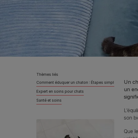
Thèmes liés
Un cha
Comment éduquer un chaton : Étapes simples à suivre
un end
Expert en soins pour chats
signif
Santé et soins
L’équi
son bi
Que l