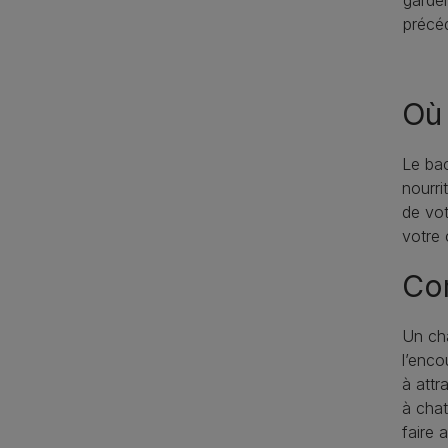
garde
précé
Où 
Le bac
nourri
de vot
votre 
Co
Un cha
l’enco
à attr
à chat
faire 