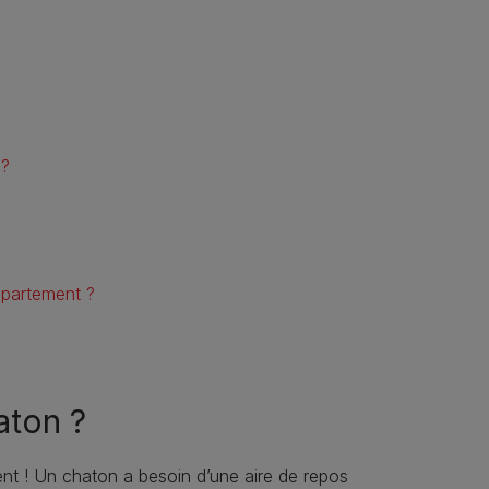
 ?
ppartement ?
haton ?
nt ! Un chaton a besoin d’une aire de repos