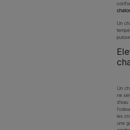
confor
chato
Un cha
tempér
puisse
Ele
cha
Un ch
ne ser
d’eau 
l’odeu
les cr
une ga