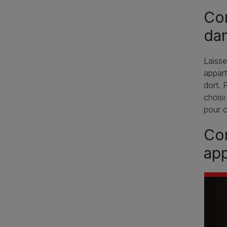
Co
dan
Laisse
appart
dort. 
choisi
pour c
Com
ap