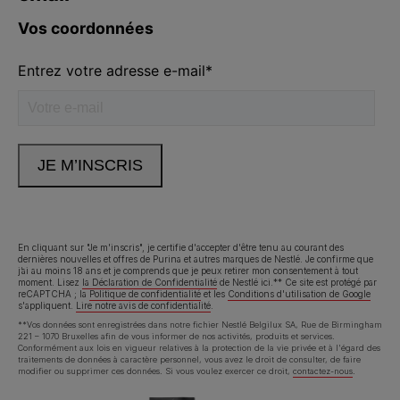
Volg ons
facebook
instagram
youtube
Neem contact met ons op
Appelez-nous:
02.529.54.54
En cliquant sur "Je m'inscris", je certifie d'accepter d'être tenu au courant des
dernières nouvelles et offres de Purina et autres marques de Nestlé. Je confirme que
j’ai au moins 18 ans et je comprends que je peux retirer mon consentement à tout
moment. Lisez
la Déclaration de Confidentialité
de Nestlé ici.** Ce site est protégé par
reCAPTCHA ; la
Politique de confidentialité
et les
Conditions d'utilisation de Google
Déclaration d'accessibilité
Conditions d’utilisation
s'appliquent.
Lire notre avis de confidentialité
.
**Vos données sont enregistrées dans notre fichier Nestlé Belgilux SA, Rue de Birmingham
221 – 1070 Bruxelles afin de vous informer de nos activités, produits et services.
Avis de confidentialité
Cookies
Conformément aux lois en vigueur relatives à la protection de la vie privée et à l'égard des
traitements de données à caractère personnel, vous avez le droit de consulter, de faire
modifier ou supprimer ces données. Si vous voulez exercer ce droit,
contactez-nous
.