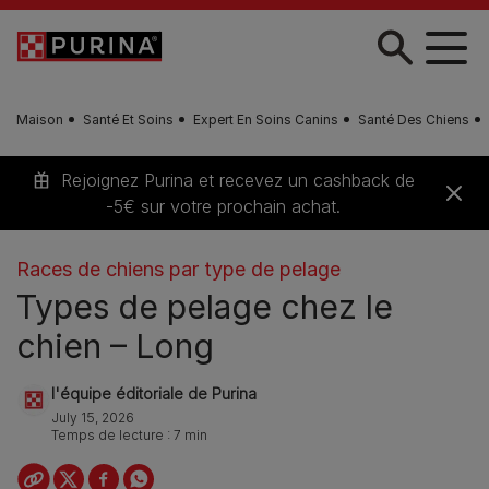
Skip to main content
Maison
Santé Et Soins
Expert En Soins Canins
Santé Des Chiens
Rejoignez Purina et recevez un cashback de
-5€ sur votre prochain achat.
Races de chiens par type de pelage
Types de pelage chez le
chien – Long
l'équipe éditoriale de Purina
July 15, 2026
Temps de lecture : 7 min