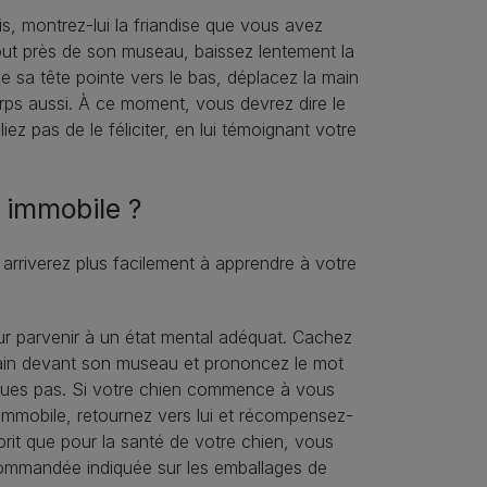
is, montrez-lui la friandise que vous avez
 tout près de son museau, baissez lentement la
que sa tête pointe vers le bas, déplacez la main
orps aussi. À ce moment, vous devrez dire le
ez pas de le féliciter, en lui témoignant votre
 immobile ?
 arriverez plus facilement à apprendre à votre
ur parvenir à un état mental adéquat. Cachez
ain devant son museau et prononcez le mot
lques pas. Si votre chien commence à vous
te immobile, retournez vers lui et récompensez-
sprit que pour la santé de votre chien, vous
recommandée indiquée sur les emballages de