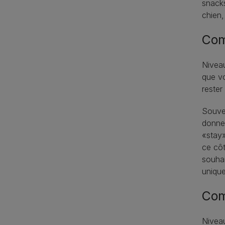
snacks
chien,
Com
Niveau
que vo
rester
Souven
donner
«stay»
ce côt
souhai
unique
Com
Niveau