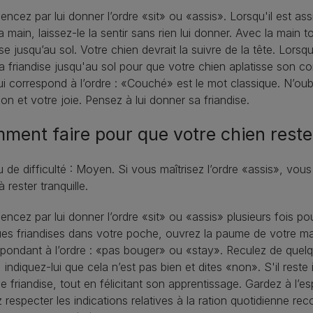
cez par lui donner l’ordre «sit» ou «assis». Lorsqu'il est ass
a main, laissez-le la sentir sans rien lui donner. Avec la main
ise jusqu’au sol. Votre chien devrait la suivre de la tête. Lors
a friandise jusqu'au sol pour que votre chien aplatisse son c
i correspond à l’ordre : «Couché» est le mot classique. N’oubli
ion et votre joie. Pensez à lui donner sa friandise.
ment faire pour que votre chien reste
 de difficulté : Moyen. Si vous maîtrisez l’ordre «assis», vous
à rester tranquille.
cez par lui donner l’ordre «sit» ou «assis» plusieurs fois po
ues friandises dans votre poche, ouvrez la paume de votre m
pondant à l’ordre : «pas bouger» ou «stay». Reculez de que
, indiquez-lui que cela n’est pas bien et dites «non». S'il res
ne friandise, tout en félicitant son apprentissage. Gardez à l’e
 respecter les indications relatives à la ration quotidienne 