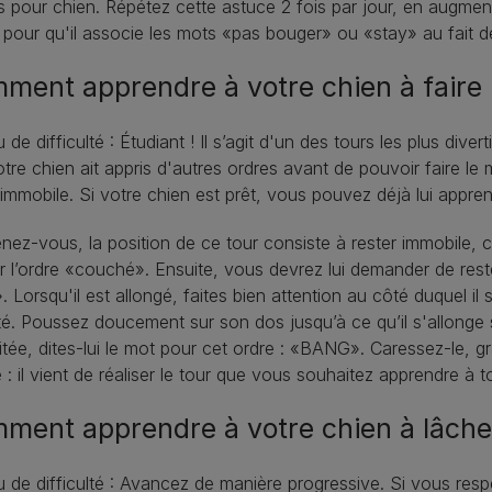
 pour chien. Répétez cette astuce 2 fois par jour, en augment
 pour qu'il associe les mots «pas bouger» ou «stay» au fait 
ment apprendre à votre chien à faire 
 de difficulté : Étudiant ! Il s’agit d'un des tours les plus dive
tre chien ait appris d'autres ordres avant de pouvoir faire le m
 immobile. Si votre chien est prêt, vous pouvez déjà lui apprendr
ez-vous, la position de ce tour consiste à rester immobile,
 l’ordre «couché». Ensuite, vous devrez lui demander de rest
. Lorsqu'il est allongé, faites bien attention au côté duquel il 
é. Poussez doucement sur son dos jusqu’à ce qu’il s'allonge su
tée, dites-lui le mot pour cet ordre : «BANG». Caressez-le, gra
 : il vient de réaliser le tour que vous souhaitez apprendre à t
ment apprendre à votre chien à lâcher
 de difficulté : Avancez de manière progressive. Si vous resp