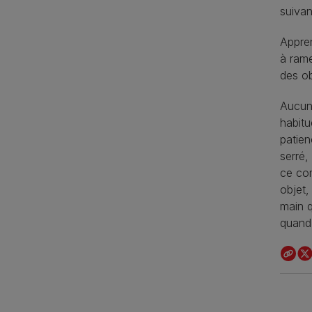
suivan
Appren
à rame
des ob
Aucun 
habitu
patien
serré,
ce com
objet,
main q
quand 