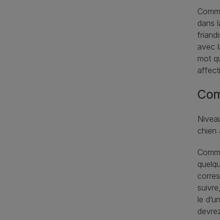
Commen
dans l
friand
avec l
mot qu
affect
Com
Niveau
chien 
Commen
quelq
corres
suivre
le d’u
devrez