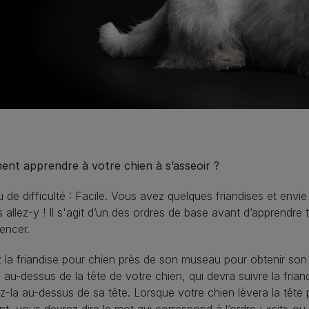
nt apprendre à votre chien à s’asseoir ?
 de difficulté : Facile. Vous avez quelques friandises et en
s allez-y ! Il s'agit d’un des ordres de base avant d’apprendre 
ncer.
 la friandise pour chien près de son museau pour obtenir son a
 au-dessus de la tête de votre chien, qui devra suivre la frian
z-la au-dessus de sa tête. Lorsque votre chien lèvera la tête po
, vous devrez dire le mot qui correspond à l’ordre : «sit» ou «