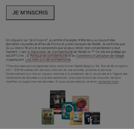
En cliquant sur "Je m'inscris", je certifie d'accepter d'être tenu au courant des
dernières nouvelles et offres de Purina et autres marques de Nestlé. Je confirme que
j’ai au moins 18 ans et je comprends que je peux retirer mon consentement à tout
moment. Lisez
la Déclaration de Confidentialité
de Nestlé ici.** Ce site est protégé par
reCAPTCHA ; la
Politique de confidentialité
et les
Conditions d'utilisation de Google
s'appliquent.
Lire notre avis de confidentialité
.
**Vos données sont enregistrées dans notre fichier Nestlé Belgilux SA, Rue de Birmingham
221 – 1070 Bruxelles afin de vous informer de nos activités, produits et services.
Conformément aux lois en vigueur relatives à la protection de la vie privée et à l'égard des
traitements de données à caractère personnel, vous avez le droit de consulter, de faire
modifier ou supprimer ces données. Si vous voulez exercer ce droit,
contactez-nous
.