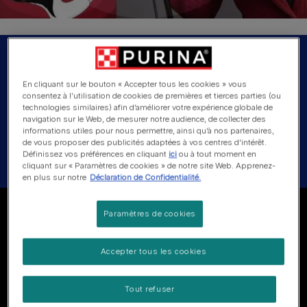
Felix. It's Great To Be a Cat! met
Robbie Williams. Let us entertain
En cliquant sur le bouton « Accepter tous les cookies » vous
consentez à l’utilisation de cookies de premières et tierces parties (ou
you!
technologies similaires) afin d’améliorer votre expérience globale de
navigation sur le Web, de mesurer notre audience, de collecter des
informations utiles pour nous permettre, ainsi qu’à nos partenaires,
de vous proposer des publicités adaptées à vos centres d’intérêt.
Felix en superster Robbie Williams brengen samen
Définissez vos préférences en cliquant
ici
ou à tout moment en
nieuwe muziek, kattenkwaad en plezier.
cliquant sur « Paramètres de cookies » de notre site Web. Apprenez-
en plus sur notre
Déclaration de Confidentialité.
Paramètres de cookies
FELIX & ROBBIE WILLIAMS doen de
Accepter tous les cookies
show !
Tout refuser