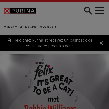
Skip to main content
Maison
Felix It's Great To Be a Cat !
Rejoignez Purina et recevez un cashback de
-5€ sur votre prochain achat.