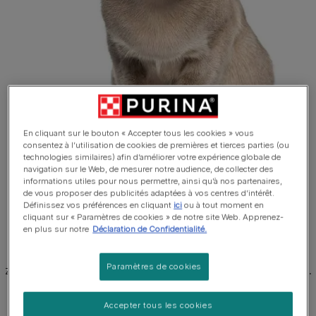
En cliquant sur le bouton « Accepter tous les cookies » vous
consentez à l’utilisation de cookies de premières et tierces parties (ou
technologies similaires) afin d’améliorer votre expérience globale de
navigation sur le Web, de mesurer notre audience, de collecter des
informations utiles pour nous permettre, ainsi qu’à nos partenaires,
1 sur 3
de vous proposer des publicités adaptées à vos centres d’intérêt.
Définissez vos préférences en cliquant
ici
ou à tout moment en
cliquant sur « Paramètres de cookies » de notre site Web. Apprenez-
Tonkanees
en plus sur notre
Déclaration de Confidentialité.
De tonkanees is middelgroot met een oosterse bouw, een
Paramètres de cookies
zacht afgeronde kop en brede, wijd uit elkaar staande oren.
De ogen staan meer open dan de klassieke oosterse vorm
en kunnen qua kleur variëren van groen tot lichtblauw. Het
Accepter tous les cookies