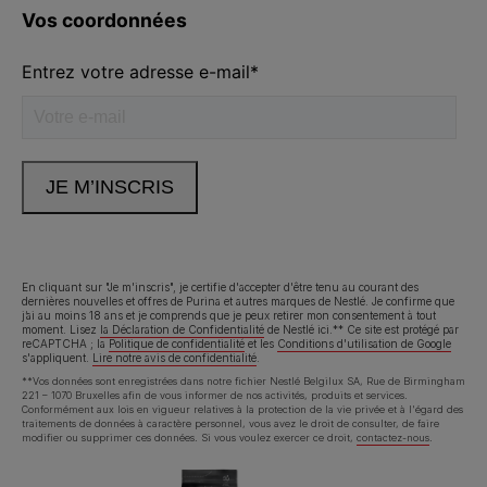
Volg ons
facebook
instagram
youtube
Neem contact met ons op
Appelez-nous:
02.529.54.54
En cliquant sur "Je m'inscris", je certifie d'accepter d'être tenu au courant des
dernières nouvelles et offres de Purina et autres marques de Nestlé. Je confirme que
j’ai au moins 18 ans et je comprends que je peux retirer mon consentement à tout
Déclaration d'accessibilité
Conditions d’utilisation
moment. Lisez
la Déclaration de Confidentialité
de Nestlé ici.** Ce site est protégé par
reCAPTCHA ; la
Politique de confidentialité
et les
Conditions d'utilisation de Google
s'appliquent.
Lire notre avis de confidentialité
.
Avis de confidentialité
Cookies
**Vos données sont enregistrées dans notre fichier Nestlé Belgilux SA, Rue de Birmingham
221 – 1070 Bruxelles afin de vous informer de nos activités, produits et services.
Conformément aux lois en vigueur relatives à la protection de la vie privée et à l'égard des
traitements de données à caractère personnel, vous avez le droit de consulter, de faire
modifier ou supprimer ces données. Si vous voulez exercer ce droit,
contactez-nous
.