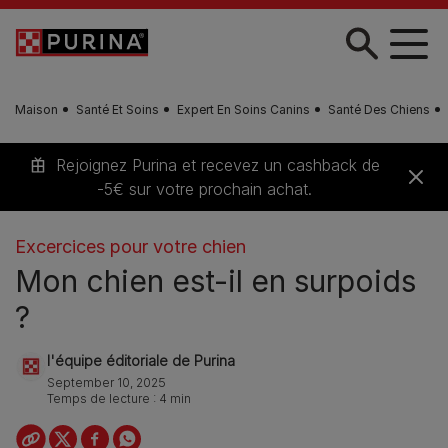
Skip to main content
Maison
Santé Et Soins
Expert En Soins Canins
Santé Des Chiens
Rejoignez Purina et recevez un cashback de
-5€ sur votre prochain achat.
Excercices pour votre chien
Mon chien est-il en surpoids
?
l'équipe éditoriale de Purina
September 10, 2025
Temps de lecture : 4 min