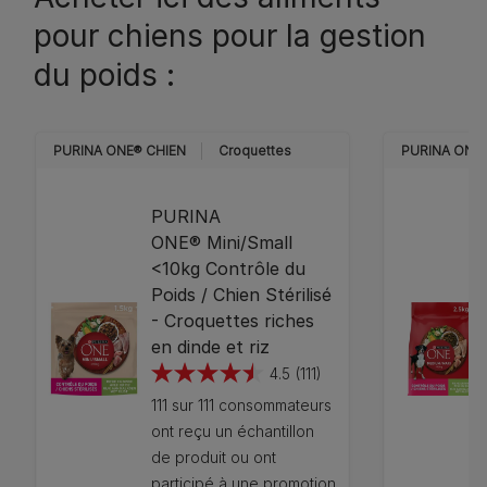
pour chiens pour la gestion
du poids :
PURINA ONE®​ CHIEN
Croquettes
PURINA ONE®
PURINA
ONE® Mini/Small
<10kg Contrôle du
Poids / Chien Stérilisé
- Croquettes riches
en dinde et riz
4.5
(111)
4.5
111 sur 111 consommateurs
sur
ont reçu un échantillon
5
de produit ou ont
étoiles.
participé à une promotion