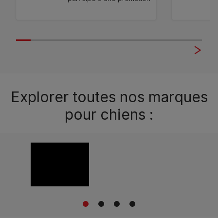
111
avis
12391343
12370130
Explorer toutes nos marques
pour chiens :
1
2
3
4