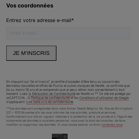
Volg ons
facebook
instagram
youtube
Neem contact met ons op
Appelez-nous:
02.529.54.54
En cliquant sur "Je m'inscris", je certifie d'accepter d'être tenu au courant des
dernières nouvelles et offres de Purina et autres marques de Nestlé. Je confirme que
j’ai au moins 18 ans et je comprends que je peux retirer mon consentement à tout
Déclaration d'accessibilité
Conditions d’utilisation
moment. Lisez
la Déclaration de Confidentialité
de Nestlé ici.** Ce site est protégé par
reCAPTCHA ; la
Politique de confidentialité
et les
Conditions d'utilisation de Google
s'appliquent.
Lire notre avis de confidentialité
.
Avis de confidentialité
Cookies
**Vos données sont enregistrées dans notre fichier Nestlé Belgilux SA, Rue de Birmingham
221 – 1070 Bruxelles afin de vous informer de nos activités, produits et services.
Conformément aux lois en vigueur relatives à la protection de la vie privée et à l'égard des
traitements de données à caractère personnel, vous avez le droit de consulter, de faire
modifier ou supprimer ces données. Si vous voulez exercer ce droit,
contactez-nous
.