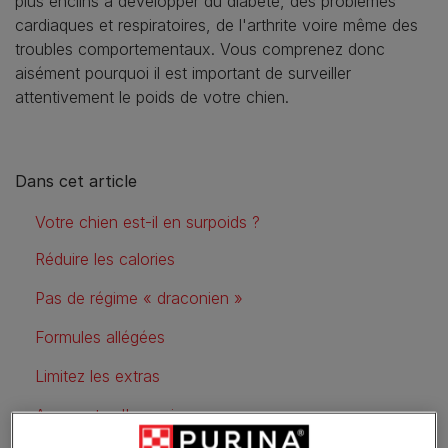
plus enclins à développer du diabète, des problèmes
cardiaques et respiratoires, de l'arthrite voire même des
troubles comportementaux. Vous comprenez donc
aisément pourquoi il est important de surveiller
attentivement le poids de votre chien.
Dans cet article
Votre chien est-il en surpoids ?
Réduire les calories
Pas de régime « draconien »
Formules allégées
Limitez les extras
Augmentez l'exercice