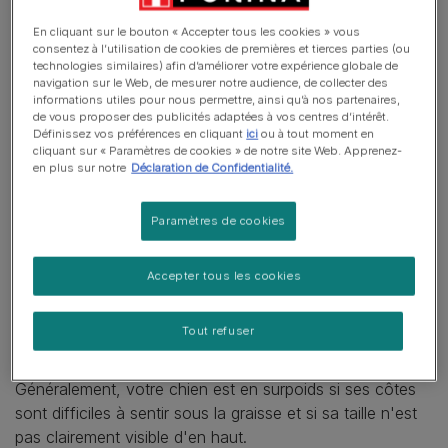
Soyez patient
En cliquant sur le bouton « Accepter tous les cookies » vous
Marques Purina pour les chiens en surpoids et obèses
consentez à l’utilisation de cookies de premières et tierces parties (ou
technologies similaires) afin d’améliorer votre expérience globale de
navigation sur le Web, de mesurer notre audience, de collecter des
informations utiles pour nous permettre, ainsi qu’à nos partenaires,
de vous proposer des publicités adaptées à vos centres d’intérêt.
Votre chien est-il en surpoids
Définissez vos préférences en cliquant
ici
ou à tout moment en
cliquant sur « Paramètres de cookies » de notre site Web. Apprenez-
?
en plus sur notre
Déclaration de Confidentialité.
Il n'est pas toujours facile de voir si votre chien grossit,
Paramètres de cookies
surtout si la prise de poids est progressive. Une
évaluation régulière du vétérinaire est la meilleure
Accepter tous les cookies
solution. Cependant, vous pouvez aussi peser votre
chien à la maison : vous vous pesez d'abord avant de
Tout refuser
prendre votre chien dans vos bras et de remonter sur le
pèse-personne afin de mesurer la différence.
Généralement, votre chien est en surpoids si ses côtes
sont difficiles à sentir sous la graisse et si sa taille n'est
pas clairement visible d'en haut.