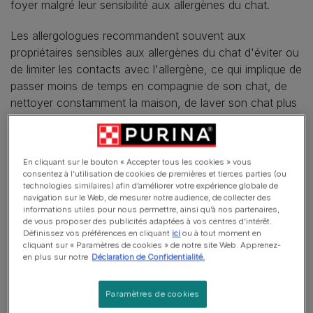
foyer malgré leur sensibilité aux allergènes du chat.
Les allergologues recommandent souvent aux
propriétaires sensibles aux allergènes du chat d'éviter ou
de limiter les contacts avec l'allergène, ce qui implique de
passer moins de temps en compagnie de son chat, de
nettoyer constamment la maison, de laver son chat plus
souvent ou de prendre des médicaments pour soulager
ses symptômes de sensibilité aux allergènes.
En cliquant sur le bouton « Accepter tous les cookies » vous
consentez à l’utilisation de cookies de premières et tierces parties (ou
technologies similaires) afin d’améliorer votre expérience globale de
navigation sur le Web, de mesurer notre audience, de collecter des
informations utiles pour nous permettre, ainsi qu’à nos partenaires,
de vous proposer des publicités adaptées à vos centres d’intérêt.
Définissez vos préférences en cliquant
ici
ou à tout moment en
cliquant sur « Paramètres de cookies » de notre site Web. Apprenez-
en plus sur notre
Déclaration de Confidentialité.
Paramètres de cookies