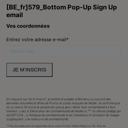
Purina
Volg ons
facebook
instagram
youtube
Neem contact met ons op
Appelez-nous:
02.529.54.54
En cliquant sur "Je m'inscris", je certifie d'accepter d'être tenu au courant des
dernières nouvelles et offres de Purina et autres marques de Nestlé. Je confirme que
j’ai au moins 18 ans et je comprends que je peux retirer mon consentement à tout
moment. Lisez
la Déclaration de Confidentialité
de Nestlé ici.** Ce site est protégé par
reCAPTCHA ; la
Politique de confidentialité
et les
Conditions d'utilisation de Google
s'appliquent.
Lire notre avis de confidentialité
.
Déclaration d'accessibilité
Conditions d’utilisation
**Vos données sont enregistrées dans notre fichier Nestlé Belgilux SA, Rue de