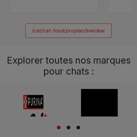
avis
12466177
12466185
/cat/cat-food/proplan/liveclear
Explorer toutes nos marques
pour chats :
1
2
3