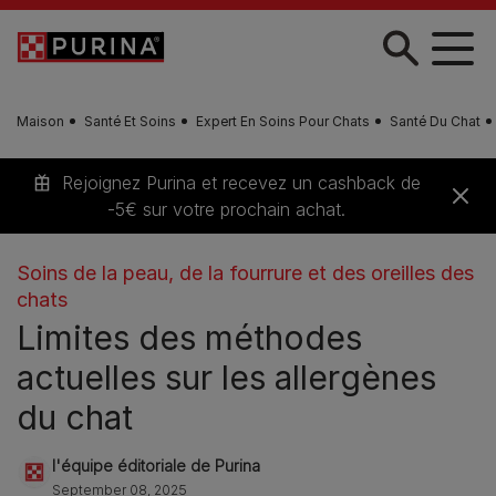
Skip to main content
Maison
Santé Et Soins
Expert En Soins Pour Chats
Santé Du Chat
Rejoignez Purina et recevez un cashback de
-5€ sur votre prochain achat.
Soins de la peau, de la fourrure et des oreilles des
chats
Limites des méthodes
actuelles sur les allergènes
du chat
l'équipe éditoriale de Purina
September 08, 2025