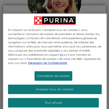
En cliquant sur le bouton « Accepter tous les cookies » vous
consentez à l’utilisation de cookies de premières et tierces parties (ou
MODE DE FABRICATION
technologies similaires) afin d’améliorer votre expérience globale de
Afficher cette rubrique >
navigation sur le Web, de mesurer notre audience, de collecter des
informations utiles pour nous permettre, ainsi qu’à nos partenaires, de
vous proposer des publicités adaptées à vos centres d’intérêt.
Définissez vos préférences en cliquant
ici
ou à tout moment en
Comment vérifiez-vous la qualité
cliquant sur « Paramètres de cookies » de notre site Web. Apprenez-en
plus sur notre
Déclaration de Confidentialité.
de vos produits ?
Paramètres de cookies
Chez Purina, nous prenons la qualité très au sérieux.
Nos usines en Europe envoient des échantillons à
Accepter tous les cookies
l’extérieur pour analyses et nous disposons de
laboratoires internes pour réaliser de nombreux
Tout refuser
contrôles qualité, aussi bien sur les matières premières