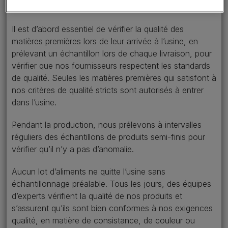
que sur les produits semi-finis et finis.
Il est d’abord essentiel de vérifier la qualité des
matières premières lors de leur arrivée à l’usine, en
prélevant un échantillon lors de chaque livraison, pour
vérifier que nos fournisseurs respectent les standards
de qualité. Seules les matières premières qui satisfont à
nos critères de qualité stricts sont autorisés à entrer
dans l’usine.
Pendant la production, nous prélevons à intervalles
réguliers des échantillons de produits semi-finis pour
vérifier qu’il n’y a pas d’anomalie.
Aucun lot d’aliments ne quitte l’usine sans
échantillonnage préalable. Tous les jours, des équipes
d’experts vérifient la qualité de nos produits et
s’assurent qu’ils sont bien conformes à nos exigences
qualité, en matière de consistance, de couleur ou