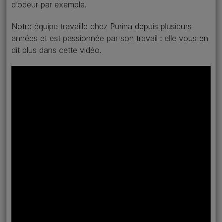
d’odeur par exemple.
Notre équipe travaille chez Purina depuis plusieurs
années et est passionnée par son travail : elle vous en
dit plus dans cette vidéo.