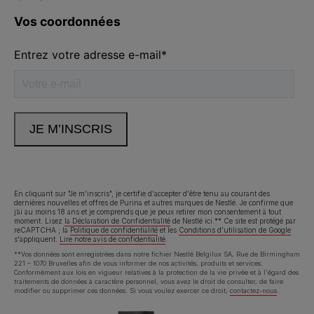
Volg ons
facebook
instagram
youtube
Neem contact met ons op
Appelez-nous:
02.529.54.54
En cliquant sur "Je m'inscris", je certifie d'accepter d'être tenu au courant des
Déclaration d'accessibilité
Conditions d’utilisation
dernières nouvelles et offres de Purina et autres marques de Nestlé. Je confirme que
j’ai au moins 18 ans et je comprends que je peux retirer mon consentement à tout
moment. Lisez
la Déclaration de Confidentialité
de Nestlé ici.** Ce site est protégé par
reCAPTCHA ; la
Politique de confidentialité
et les
Conditions d'utilisation de Google
Avis de confidentialité
Cookies
s'appliquent.
Lire notre avis de confidentialité
.
**Vos données sont enregistrées dans notre fichier Nestlé Belgilux SA, Rue de Birmingham
221 – 1070 Bruxelles afin de vous informer de nos activités, produits et services.
Conformément aux lois en vigueur relatives à la protection de la vie privée et à l'égard des
traitements de données à caractère personnel, vous avez le droit de consulter, de faire
modifier ou supprimer ces données. Si vous voulez exercer ce droit,
contactez-nous
.