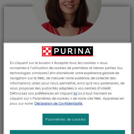
INGRÉDIENTS
Afficher cette rubrique >
En cliquant sur le bouton « Accepter tous les cookies » vous
consentez à l’utilisation de cookies de premières et tierces parties (ou
Pourquoi les aliments pour
technologies similaires) afin d’améliorer votre expérience globale de
navigation sur le Web, de mesurer notre audience, de collecter des
animaux contiennent-ils du
informations utiles pour nous permettre, ainsi qu’à nos partenaires, de
sucre ?
vous proposer des publicités adaptées à vos centres d’intérêt.
Définissez vos préférences en cliquant
ici
ou à tout moment en
cliquant sur « Paramètres de cookies » de notre site Web. Apprenez-en
plus sur notre
Déclaration de Confidentialité.
Les sucres, tels que le glucose, le fructose, le lactose,
le maltose etc., sont des groupes de glucides qui
Paramètres de cookies
constituent des macronutriments indispensables, de
même que les protéines et les lipides. Malgré leur