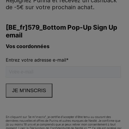
Rejoignez Purina et recevez un cashback
de -5€ sur votre prochain achat.
Purina
Volg ons
facebook
instagram
youtube
Neem contact met ons op
Appelez-nous:
02.529.54.54
En cliquant sur "Je m'inscris", je certifie d'accepter d'être tenu au courant des
Déclaration d'accessibilité
Conditions d’utilisation
dernières nouvelles et offres de Purina et autres marques de Nestlé. Je confirme que
j’ai au moins 18 ans et je comprends que je peux retirer mon consentement à tout
moment. Lisez
la Déclaration de Confidentialité
de Nestlé ici.** Ce site est protégé par