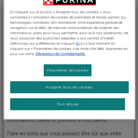
En cliquant sur le bouton « Accepter tous les cookies » vous
consentez à l’utilisation de cookies de premières et tierces parties (ou
technologies similaires) afin d’améliorer votre expérience globale de
navigation sur le Web, de mesurer notre audience, de collecter des
informations utiles pour nous permettre, ainsi qu’à nos partenaires, de
vous proposer des publicités adaptées à vos centres d’intérêt.
Définissez vos préférences en cliquant
ici
ou à tout moment en
INGRÉDIENTS
cliquant sur « Paramètres de cookies » de notre site Web. Apprenez-en
Afficher cette rubrique >
plus sur notre
Déclaration de Confidentialité.
Paramètres de cookies
Les étiquetages de vos produits
sont-ils fiables ?
Accepter tous les cookies
Oui, Purina respecte la réglementation européenne (CE
Tout refuser
No 767/2009) qui exige que nous donnions des
informations claires et précises à nos clients.
Faire en sorte que vous puissiez être sûr que votre