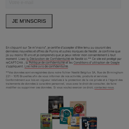
Neem contact met ons op
Appelez-nous:
02.529.54.54
En cliquant sur "Je m'inscris", je certifie d'accepter d'être tenu au courant des
dernières nouvelles et offres de Purina et autres marques de Nestlé. Je confirme que
Déclaration d'accessibilité
Conditions d’utilisation
j’ai au moins 18 ans et je comprends que je peux retirer mon consentement à tout
moment. Lisez
la Déclaration de Confidentialité
de Nestlé ici.** Ce site est protégé par
reCAPTCHA ; la
Politique de confidentialité
et les
Conditions d'utilisation de Google
s'appliquent.
Lire notre avis de confidentialité
.
Avis de confidentialité
Cookies
**Vos données sont enregistrées dans notre fichier Nestlé Belgilux SA, Rue de Birmingham
221 – 1070 Bruxelles afin de vous informer de nos activités, produits et services.
Conformément aux lois en vigueur relatives à la protection de la vie privée et à l'égard des
traitements de données à caractère personnel, vous avez le droit de consulter, de faire
modifier ou supprimer ces données. Si vous voulez exercer ce droit,
contactez-nous
.
©Reg. Trademark of Nestlé S.A.