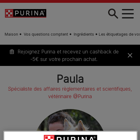
Skip to main content
Maison
Vos questions comptent
Ingrédients
Les étiquetages de vos
Rejoignez Purina et recevez un cashback de
-5€ sur votre prochain achat.
Paula
Spécialiste des affaires règlementaires et scientifiques,
vétérinaire @Purina