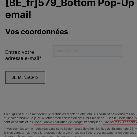
o
Alimentation chien
A
Prendre soin
0
Nos engagements
lité
Déclaration d'accessibilité
Cond
En cliquant sur "Je m'inscris", je certifie d'accepter d'être tenu au courant des dernières no
et je comprends que je peux retirer mon consentement à tout moment. Lisez
la Déclaration d
confidentialité
et les
Conditions d'utilisation de Google
s'appliquent.
Lire notre avis de confi
**Vos données sont enregistrées dans notre fichier Nestlé Belgilux SA, Rue de Birmingham 221 – 
lois en vigueur relatives à la protection de la vie privée et à l'égard des traitements de données 
données. Si vous voulez exercer ce droit,
contactez-nous
.