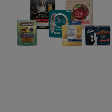
Choisir mon animal
Alimentation chat
Découvrez Purina
Déclaration d'accessibi
©Reg. Trademark of Nestlé S.A.