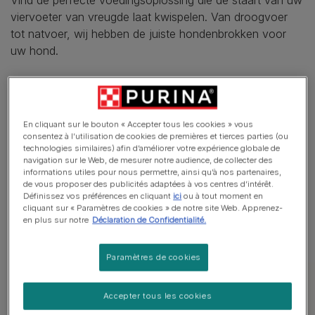
Vind de perfecte voedingsoplossing die de staart van uw
viervoeter van vreugde laat kwispelen. Van droogvoer
tot natvoer, wij hebben de juiste hondenbrokken voor
uw hond.
Droogvoer
, of brokken, is een populaire keuze die
helpt de tandgezondheid te behouden door het
kauwen.
En cliquant sur le bouton « Accepter tous les cookies » vous
consentez à l’utilisation de cookies de premières et tierces parties (ou
Natvoer
heeft een hoger vochtgehalte, wat gunstig
technologies similaires) afin d’améliorer votre expérience globale de
kan zijn voor de hydratatie en vaak de voorkeur
navigation sur le Web, de mesurer notre audience, de collecter des
informations utiles pour nous permettre, ainsi qu’à nos partenaires,
heeft van kieskeurige eters.
de vous proposer des publicités adaptées à vos centres d’intérêt.
Définissez vos préférences en cliquant
ici
ou à tout moment en
Diëten met
vers voer
zijn ook een optie, hoewel ze
cliquant sur « Paramètres de cookies » de notre site Web. Apprenez-
een zorgvuldige voorbereiding vereisen om een
en plus sur notre
Déclaration de Confidentialité.
volledige en evenwichtige maaltijd te garanderen.
Paramètres de cookies
Ons Assortiment Hondenvoer
Accepter tous les cookies