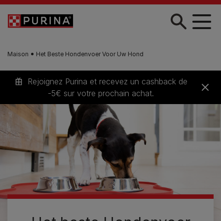
Skip to main content
Maison
Het Beste Hondenvoer Voor Uw Hond
Rejoignez Purina et recevez un cashback de
-5€ sur votre prochain achat.