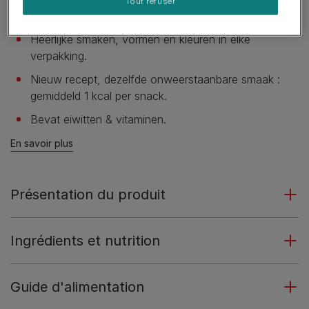
Tout refuser
textuur.
Heerlijke smaken, vormen en kleuren in elke
verpakking.
Nieuw recept, dezelfde onweerstaanbare smaak :
gemiddeld 1 kcal per snack.
Bevat eiwitten & vitaminen.
En savoir plus
Présentation du produit
Ingrédients et nutrition
Guide d'alimentation