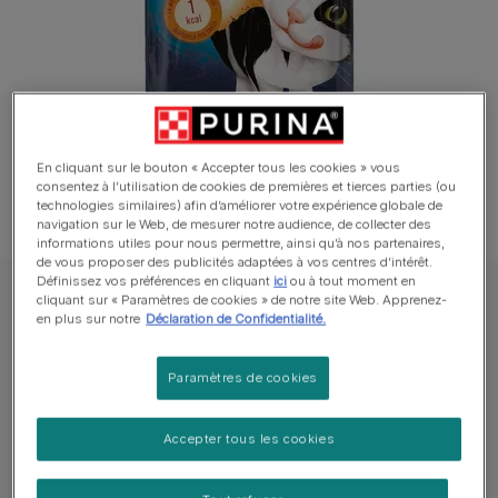
En cliquant sur le bouton « Accepter tous les cookies » vous
consentez à l’utilisation de cookies de premières et tierces parties (ou
technologies similaires) afin d’améliorer votre expérience globale de
navigation sur le Web, de mesurer notre audience, de collecter des
informations utiles pour nous permettre, ainsi qu’à nos partenaires,
de vous proposer des publicités adaptées à vos centres d’intérêt.
Définissez vos préférences en cliquant
ici
ou à tout moment en
cliquant sur « Paramètres de cookies » de notre site Web. Apprenez-
Purina® FELIX® Kat Snacks
en plus sur notre
Déclaration de Confidentialité.
FELIX® CRISPIES Rund- en Kipsmaak
Paramètres de cookies
Rédiger un avis
Accepter tous les cookies
Tailles disponibles​ :
45g
Onweerstaanbaar luchtige snacks met knapperige