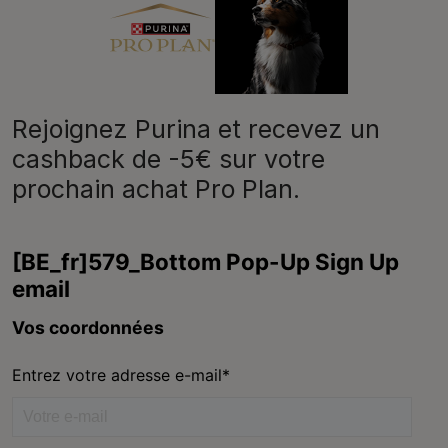
Purina
Rejoignez Purina et recevez un
cashback de -5€ sur votre
prochain achat Pro Plan.
Volg ons
facebook
instagram
youtube
Neem contact met ons op
Appelez-nous:
02.529.54.54