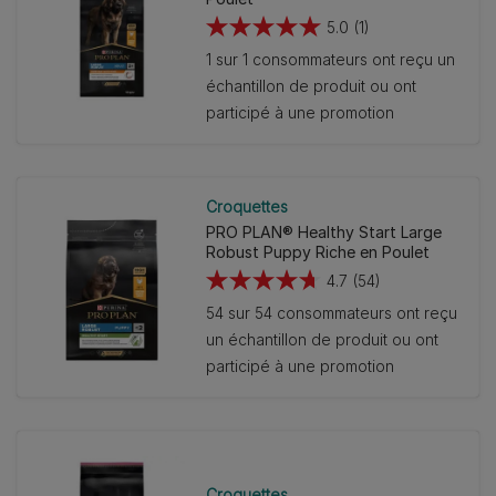
5.0
(1)
5.0
1 sur 1 consommateurs ont reçu un
sur
échantillon de produit ou ont
5
participé à une promotion
étoiles.
1
avis
Croquettes
PRO PLAN® Healthy Start Large
Robust Puppy Riche en Poulet
4.7
(54)
4.7
54 sur 54 consommateurs ont reçu
sur
un échantillon de produit ou ont
5
participé à une promotion
étoiles.
54
avis
Croquettes