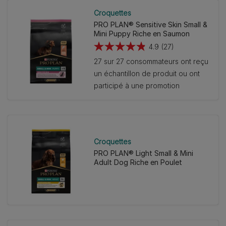
Croquettes
PRO PLAN® Sensitive Skin Small &
Mini Puppy Riche en Saumon
4.9
(27)
4.9
27 sur 27 consommateurs ont reçu
sur
un échantillon de produit ou ont
5
participé à une promotion
étoiles.
27
avis
Croquettes
PRO PLAN® Light Small & Mini
Adult Dog Riche en Poulet