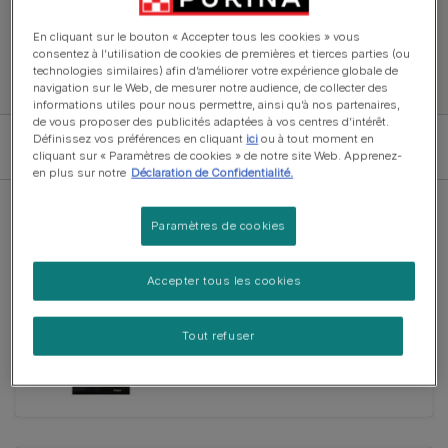
Chiot
Chien adulte
Chien senior
En cliquant sur le bouton « Accepter tous les cookies » vous
consentez à l’utilisation de cookies de premières et tierces parties (ou
technologies similaires) afin d’améliorer votre expérience globale de
navigation sur le Web, de mesurer notre audience, de collecter des
informations utiles pour nous permettre, ainsi qu’à nos partenaires,
de vous proposer des publicités adaptées à vos centres d’intérêt.
Définissez vos préférences en cliquant
ici
ou à tout moment en
Filter
cliquant sur « Paramètres de cookies » de notre site Web. Apprenez-
en plus sur notre
Déclaration de Confidentialité.
Paramètres de cookies
Croquettes
Accepter tous les cookies
PRO PLAN® Sensitive Digestion
Large Robust Adult Dog Riche en
Tout refuser
Agneau