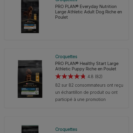
PRO PLAN® Everyday Nutrition
Large Athletic Adult Dog Riche en
Poulet
Croquettes
PRO PLAN® Healthy Start Large
Athletic Puppy Riche en Poulet
4.8
(82)
4.8
82 sur 82 consommateurs ont reçu
sur
un échantillon de produit ou ont
5
participé à une promotion
étoiles.
82
avis
Croquettes