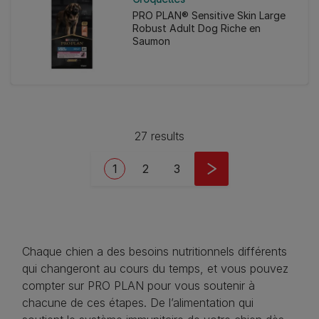
PRO PLAN® Sensitive Skin Large
Robust Adult Dog Riche en
Saumon
27 results
Pagination
Current page
Page
Page
1
2
3
Chaque chien a des besoins nutritionnels différents
qui changeront au cours du temps, et vous pouvez
compter sur PRO PLAN pour vous soutenir à
chacune de ces étapes. De l’alimentation qui