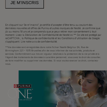
Neem contact met ons op
En cliquant sur "Je m'inscris", je certifie d'accepter d'être tenu au courant des
Appelez-nous:
02.529.54.54
dernières nouvelles et offres de Purina et autres marques de Nestlé. Je confirme que
j’ai au moins 18 ans et je comprends que je peux retirer mon consentement à tout
moment. Lisez
la Déclaration de Confidentialité
de Nestlé ici.** Ce site est protégé par
reCAPTCHA ; la
Politique de confidentialité
et les
Conditions d'utilisation de Google
s'appliquent.
Lire notre avis de confidentialité
.
**Vos données sont enregistrées dans notre fichier Nestlé Belgilux SA, Rue de
Birmingham 221 – 1070 Bruxelles afin de vous informer de nos activités, produits et
Déclaration d'accessibilité
Conditions d’utilisation
services. Conformément aux lois en vigueur relatives à la protection de la vie privée et à
l'égard des traitements de données à caractère personnel, vous avez le droit de consulter,
de faire modifier ou supprimer ces données. Si vous voulez exercer ce droit,
contactez-
Avis de confidentialité
Cookies
nous
.
©Reg. Trademark of Nestlé S.A.