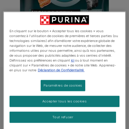
En cliquant sur le bouton « Accepter tous les cookies » vous
consentez à l’utilisation de cookies de premières et tierces parties (ou
technologies similaires) afin d’améliorer votre expérience globale de
navigation sur le Web, de mesurer notre audience, de collecter des
informations utiles pour nous permettre, ainsi qu’à nos partenaires,
de vous proposer des publicités adaptées à vos centres d’intérêt.
Définissez vos préférences en cliquant
ici
ou à tout moment en
cliquant sur « Paramètres de cookies » de notre site Web. Apprenez-
en plus sur notre
Déclaration de Confidentialité.
PURINA ONE® High Protein Riche en Saumon - Croquettes Chat
Paramètres de cookies
PURINA ONE® High Protein Riche en
Saumon - Croquettes Chat
Accepter tous les cookies
Nouveau
Tout refuser
Tailles disponibles​ :
650 g