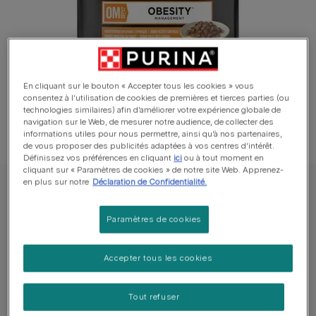
En cliquant sur le bouton « Accepter tous les cookies » vous
consentez à l’utilisation de cookies de premières et tierces parties (ou
technologies similaires) afin d’améliorer votre expérience globale de
navigation sur le Web, de mesurer notre audience, de collecter des
informations utiles pour nous permettre, ainsi qu’à nos partenaires,
de vous proposer des publicités adaptées à vos centres d’intérêt.
Définissez vos préférences en cliquant
ici
ou à tout moment en
cliquant sur « Paramètres de cookies » de notre site Web. Apprenez-
en plus sur notre
Déclaration de Confidentialité.
PRO PLAN VETERINARY DIETS Feline en sauce
PRO PLAN® VETERINARY DIETS Feline OM
Paramètres de cookies
St/Ox Obesity Management - Poulet en
Sauce
Accepter tous les cookies
Tailles disponibles​ :
10x85g
Tout refuser