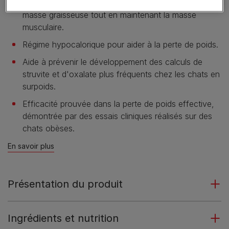
Teneur élevée en protéine pour aider à la perte de
masse graisseuse tout en maintenant la masse
musculaire.
Régime hypocalorique pour aider à la perte de poids.
Aide à prévenir le développement des calculs de
struvite et d'oxalate plus fréquents chez les chats en
surpoids.
Efficacité prouvée dans la perte de poids effective,
démontrée par des essais cliniques réalisés sur des
chats obèses.
En savoir plus
Présentation du produit
Ingrédients et nutrition