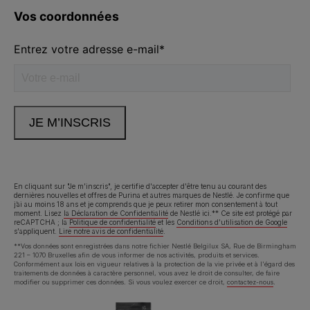
Volg ons
facebook
instagram
youtube
Neem contact met ons op
Appelez-nous:
02.529.54.54
En cliquant sur "Je m'inscris", je certifie d'accepter d'être tenu au courant des
dernières nouvelles et offres de Purina et autres marques de Nestlé. Je confirme que
j’ai au moins 18 ans et je comprends que je peux retirer mon consentement à tout
Déclaration d'accessibilité
Conditions d’utilisation
moment. Lisez
la Déclaration de Confidentialité
de Nestlé ici.** Ce site est protégé par
reCAPTCHA ; la
Politique de confidentialité
et les
Conditions d'utilisation de Google
s'appliquent.
Lire notre avis de confidentialité
.
Avis de confidentialité
Cookies
**Vos données sont enregistrées dans notre fichier Nestlé Belgilux SA, Rue de Birmingham
221 – 1070 Bruxelles afin de vous informer de nos activités, produits et services.
Conformément aux lois en vigueur relatives à la protection de la vie privée et à l'égard des
traitements de données à caractère personnel, vous avez le droit de consulter, de faire
modifier ou supprimer ces données. Si vous voulez exercer ce droit,
contactez-nous
.