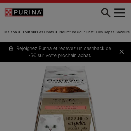
Skip to main content
Maison
Tout sur Les Chats
Nourriture Pour Chat : Des Repas Savour
Rejoignez Purina et recevez un cashback de
-5€ sur votre prochain achat.