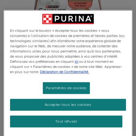
En cliquant sur le bouton « Accepter tous les cookies » vous
consentez à l’utilisation de cookies de premières et tierces parties (ou
technologies similaires) afin d’améliorer votre expérience globale de
navigation sur le Web, de mesurer notre audience, de collecter des
informations utiles pour nous permettre, ainsi qu’à nos partenaires,
de vous proposer des publicités adaptées à vos centres d’intérêt.
GOURMET™ Chat Alimentation Humide
Définissez vos préférences en cliquant
ici
ou à tout moment en
cliquant sur « Paramètres de cookies » de notre site Web. Apprenez-
GOURMET™ REVELATIONS™ au Saumon -
en plus sur notre
Déclaration de Confidentialité.
Bouchées en gelée
Paramètres de cookies
Tailles disponibles​ :
4x57 g
Accepter tous les cookies
Des portions dans un emballage unique en forme de
pyramide .
Tout refuser
Une forme parfaite pour révéler un moment
d'exception.