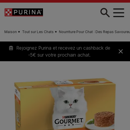
Skip to main content
Maison
Tout sur Les Chats
Nourriture Pour Chat : Des Repas Savour
Rejoignez Purina et recevez un cashback de
-5€ sur votre prochain achat.