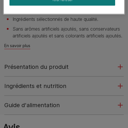
Plusieurs saveurs disponibles pour varier les plaisirs.
Ingrédients sélectionnés de haute qualité.
Sans arômes artificiels ajoutés, sans conservateurs
artificiels ajoutés et sans colorants artificiels ajoutés.
En savoir plus
Présentation du produit
Ingrédients et nutrition
Guide d'alimentation