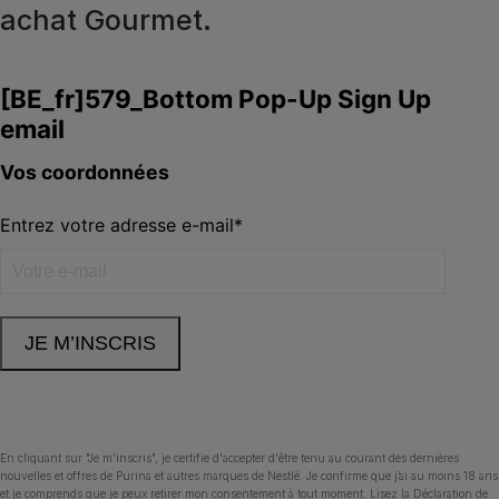
achat Gourmet.
Purina
Volg ons
facebook
instagram
youtube
Neem contact met ons op
Appelez-nous:
02.529.54.54
En cliquant sur "Je m'inscris", je certifie d'accepter d'être tenu au courant des dernières
nouvelles et offres de Purina et autres marques de Nestlé. Je confirme que j’ai au moins 18 ans
et je comprends que je peux retirer mon consentement à tout moment. Lisez
la Déclaration de