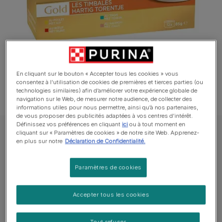
En cliquant sur le bouton « Accepter tous les cookies » vous
consentez à l’utilisation de cookies de premières et tierces parties (ou
technologies similaires) afin d’améliorer votre expérience globale de
navigation sur le Web, de mesurer notre audience, de collecter des
informations utiles pour nous permettre, ainsi qu’à nos partenaires,
de vous proposer des publicités adaptées à vos centres d’intérêt.
Définissez vos préférences en cliquant
ici
ou à tout moment en
cliquant sur « Paramètres de cookies » de notre site Web. Apprenez-
GOURMET™ Chat Alimentation humide
en plus sur notre
Déclaration de Confidentialité.
GOURMET™ GOLD LES TIMBALES VIANDE
Paramètres de cookies
Rédiger un avis
Accepter tous les cookies
Tailles disponibles​ :
12x85g
Une texture savoureuse différente chaque jour.
Tout refuser