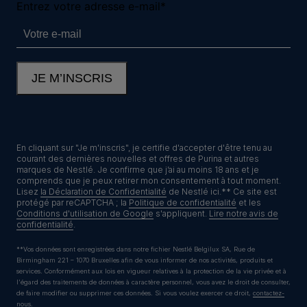
Neem contact met ons op
Appelez-nous:
02.529.54.54
Déclaration d'accessibilité
Conditions d’utilisation
En cliquant sur "Je m'inscris", je certifie d'accepter d'être tenu au
courant des dernières nouvelles et offres de Purina et autres
marques de Nestlé. Je confirme que j’ai au moins 18 ans et je
Avis de confidentialité
Cookies
comprends que je peux retirer mon consentement à tout moment.
Lisez
la Déclaration de Confidentialité
de Nestlé ici.** Ce site est
protégé par reCAPTCHA ; la
Politique de confidentialité
et les
Conditions d'utilisation de Google
s'appliquent.
Lire notre avis de
confidentialité
.
**Vos données sont enregistrées dans notre fichier Nestlé Belgilux SA, Rue de
Birmingham 221 – 1070 Bruxelles afin de vous informer de nos activités, produits et
services. Conformément aux lois en vigueur relatives à la protection de la vie privée et à
l'égard des traitements de données à caractère personnel, vous avez le droit de consulter,
©Reg. Trademark of Nestlé S.A.
de faire modifier ou supprimer ces données. Si vous voulez exercer ce droit,
contactez-
nous
.