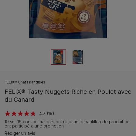
FELIX® Chat Friandises
FELIX® Tasty Nuggets Riche en Poulet avec
du Canard
4.7
(19)
Lire
19
19 sur 19 consommateurs ont reçu un échantillon de produit ou
avis.
ont participé à une promotion
Lien
Rédiger un avis
sur