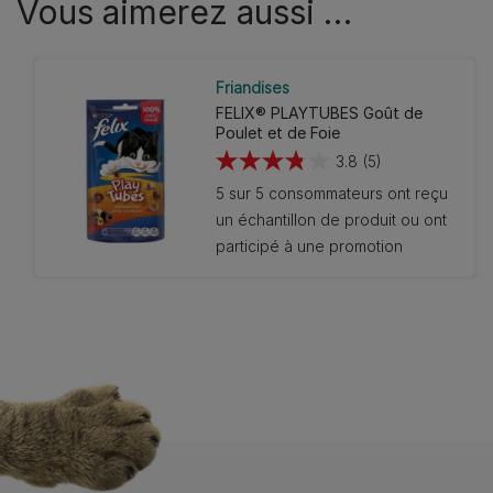
Vous aimerez aussi …
Friandises
FELIX® PLAYTUBES Goût de
Poulet et de Foie
3.8
(5)
3.8
5 sur 5 consommateurs ont reçu
sur
un échantillon de produit ou ont
5
participé à une promotion
étoiles.
5
avis