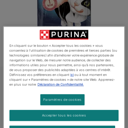
En cliquant sur le bouton « Accepter tous les cookies » vous
consentez à l’utilisation de cookies de premières et tierces parties (ou
technologies similaires) afin d’améliorer votre expérience globale de
navigation sur le Web, de mesurer notre audience, de collecter des
informations utiles pour nous permettre, ainsi qu’à nos partenaires,
de vous proposer des publicités adaptées à vos centres d’intérêt.
Définissez vos préférences en cliquant
ici
ou à tout moment en
Purina® FELIX® Chat Friandises
cliquant sur « Paramètres de cookies » de notre site Web. Apprenez-
en plus sur notre
Déclaration de Confidentialité.
FELIX® CRISPIES Goût de Saumon et de
Truite
Paramètres de cookies
Rédiger un avis
Accepter tous les cookies
Tailles disponibles​ :
45g