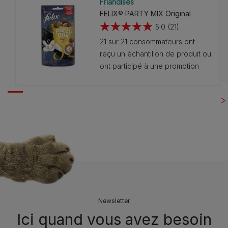
Friandises
FELIX® PARTY MIX Original
5.0
(21)
5.0
21 sur 21 consommateurs ont
sur
reçu un échantillon de produit ou
5
ont participé à une promotion
étoiles.
21
avis
Newsletter
Ici quand vous avez besoin