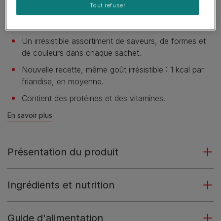
Tout refuser
Des friandises irrésistibles avec une texture
croustillante.
Un irrésistible assortiment de saveurs, de formes et
de couleurs dans chaque sachet.
Nouvelle recette, même goût irrésistible : 1 kcal par
friandise, en moyenne.
Contient des protéines et des vitamines.
En savoir plus
Présentation du produit
Ingrédients et nutrition
Guide d'alimentation