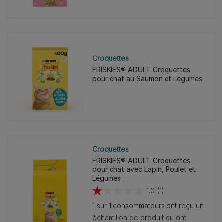
Croquettes
FRISKIES® ADULT Croquettes
pour chat au Saumon et Légumes
Croquettes
FRISKIES® ADULT Croquettes
pour chat avec Lapin, Poulet et
Légumes
1.0
(1)
1.0
1 sur 1 consommateurs ont reçu un
sur
échantillon de produit ou ont
5