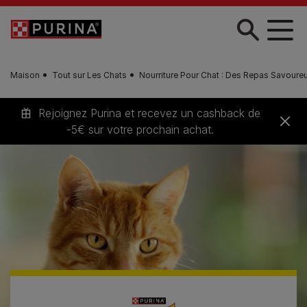
Skip to main content
Maison
Tout sur Les Chats
Nourriture Pour Chat : Des Repas Savour
Rejoignez Purina et recevez un cashback de
-5€ sur votre prochain achat.