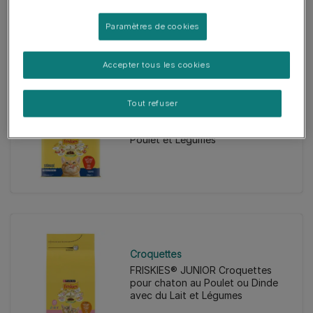
Paramètres de cookies
Accepter tous les cookies
Croquettes
Tout refuser
FRISKIES® STERILISED Croquettes
pour chat stérilisé au Bœuf,
Poulet et Légumes
Croquettes
FRISKIES® JUNIOR Croquettes
pour chaton au Poulet ou Dinde
avec du Lait et Légumes